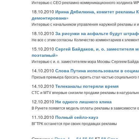
Интервью с CEO рекламно-коммуникационного холдинга 
18.10.2010
Ирина Дябилкина, комитет рекламы К
демонтирована»
Интервью с начальником управления наружной рекламы и
18.10.2010
За рисунки на асфальте будут штра
Не все с этим согласны
Количество комментариев к элемент
15.10.2010
Сергей Байдаков, и. о. заместителя
поэтапный»
Интервью с и. о. заместителем мэра Москвы Сергеем Байд
14.10.2010
Слова Путина использовали в социа
Призыв премьера бросать курить стал частью социального 
14.10.2010
Телеканалы потеряли время
СТС и MTV впервые снизили продажи рекламы в натураль
12.10.2010
Ни одного лишнего клика
В Рунете появится модель оплаты рекламы в зависимости о
11.10.2010
Полный сейлз-хауз
ВГТРК останется при своих продавцах рекламы
Страницы:
Пред.
1
...
54
55
56
57
58
След.