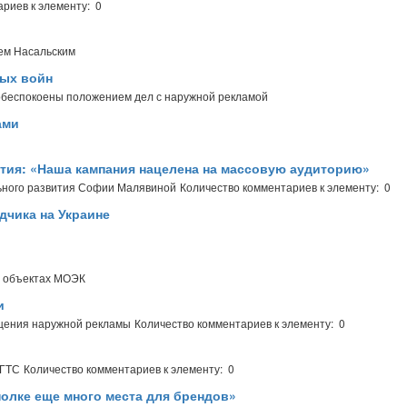
риев к элементу: 0
ем Насальским
ных войн
 обеспокоены положением дел с наружной рекламой
ами
ия: «Наша кампания нацелена на массовую аудиторию»
ьного развития Софии Малявиной
Количество комментариев к элементу: 0
дчика на Украине
а объектах МОЭК
и
ещения наружной рекламы
Количество комментариев к элементу: 0
МГТС
Количество комментариев к элементу: 0
олке еще много места для брендов»