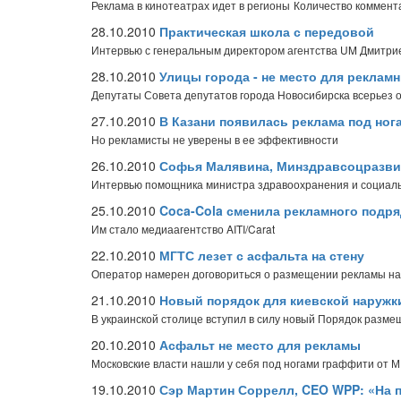
Реклама в кинотеатрах идет в регионы
Количество коммента
28.10.2010
Практическая школа с передовой
Интервью с генеральным директором агентства UM Дмитри
28.10.2010
Улицы города - не место для реклам
Депутаты Совета депутатов города Новосибирска всерьез
27.10.2010
В Казани появилась реклама под ног
Но рекламисты не уверены в ее эффективности
26.10.2010
Софья Малявина, Минздравсоцразвит
Интервью помощника министра здравоохранения и социал
25.10.2010
Coca-Cola сменила рекламного подря
Им стало медиаагентство AITI/Carat
22.10.2010
МГТС лезет с асфальта на стену
Оператор намерен договориться о размещении рекламы н
21.10.2010
Новый порядок для киевской наружк
В украинской столице вступил в силу новый Порядок разм
20.10.2010
Асфальт не место для рекламы
Московские власти нашли у себя под ногами граффити от 
19.10.2010
Сэр Мартин Соррелл, CEO WPP: «На п