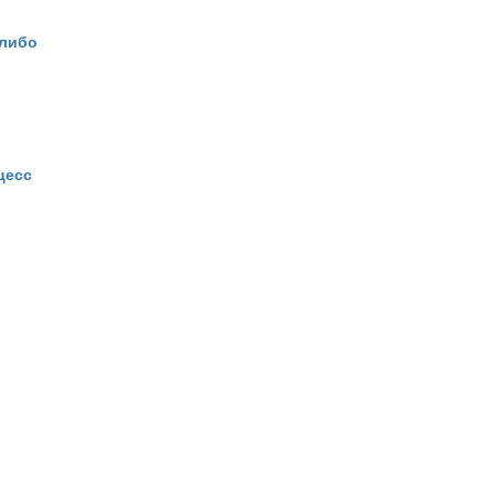
 либо
цесс