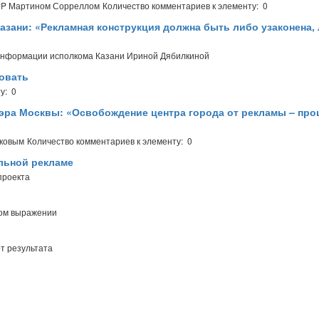
WPP Мартином Сорреллом
Количество комментариев к элементу: 0
азани: «Рекламная конструкция должна быть либо узаконена,
 информации исполкома Казани Ириной Дябилкиной
фовать
у: 0
 мэра Москвы: «Освобождение центра города от рекламы – про
аковым
Количество комментариев к элементу: 0
льной рекламе
проекта
ном выражении
т результата