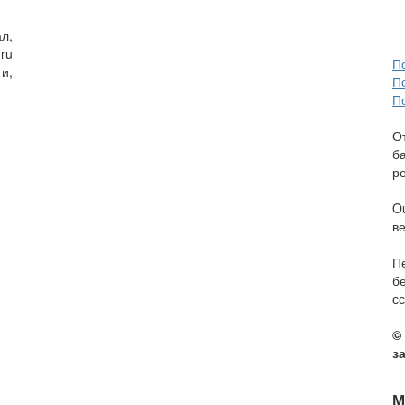
л,
ru
П
и,
П
П
О
б
р
O
в
П
б
сс
©
з
М