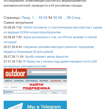
Исследования, позволяющие рассчитать медиапараметры
рекламоносителей, проводятся в 40 российских городах
Страницы:
Пред.
1
...
52
53
54
55
56
...
58
След.
Самое актуальное
03.08.26 7:02
VIOOH объявила о стратегическом партнёрстве с одним
из ведущих DOOH-операторов Бразилии
03.08.26 7:00
Apple рассказала о том, что iPhone выживет в любой
ситуации
29.07.26 8:44
Наружная реклама ежегодно приносит городскому
бюджету Ульяновска 22 млн рублей
28.07.26 11:04
Spotify покажет жизнь фанатов
27.07.26 7:02
В Черкесске с начала года демонтировано почти 200
незаконных рекламносителей