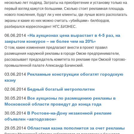
несколько лет подряд. Затраты на приобретение и установку только на
первый взгляд кажутся большими. Сколько стоит рекламная площадь
нового поколения, будут ли у нее клиенты, где лучше всего располагать
экраны и какие из них можно считать «убийцами» билбордов,
разбирался корреспондент НГС.БИЗНЕС.
06.06.2014
«На аукционах цена вырастает в 4-5 раз, на
закрытом конкурсе – не более чем на 20%»
О том, какие изменения предлагают внести в проект правил
размещения наружной рекламы в городе Омске предприниматели,
рассказывает председатель комитета по рекламе при Омской торгово-
промышленной палате Александр Бачинский.
03.06.2014
Рекламные конструкции обогатят городскую
казну
02.06.2014
Бедный богатый метрополитен
30.05.2014
Все аукционы по размещению рекламы в
Московской области проведут до конца года
30.05.2014
В Ростове-на-Дону незаконной рекламе
объявлен «автодозвон»
29.05.2014
Областная казна пополнится за счет рекламы
Власти Московской области избавляются от перетяжек и баннеров