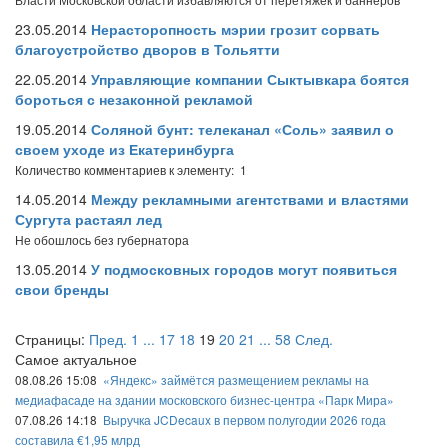
23.05.2014
Нерасторопность мэрии грозит сорвать
благоустройство дворов в Тольятти
22.05.2014
Управляющие компании Сыктывкара боятся
бороться с незаконной рекламой
19.05.2014
Соляной бунт: телеканал «Соль» заявил о
своем уходе из Екатеринбурга
Количество комментариев к элементу: 1
14.05.2014
Между рекламными агентствами и властями
Сургута растаял лед
Не обошлось без губернатора
13.05.2014
У подмосковных городов могут появиться
свои бренды
Страницы:
Пред.
1
...
17
18
19
20
21
...
58
След.
Самое актуальное
08.08.26 15:08
«Яндекс» займётся размещением рекламы на
медиафасаде на здании московского бизнес-центра «Парк Мира»
07.08.26 14:18
Выручка JCDecaux в первом полугодии 2026 года
составила €1,95 млрд