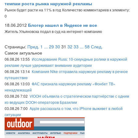
темпам роста рынка наружной рекламы
Рынок будет расти на 11% в год
Количество комментариев к элементу:
0
18.06.2012
Блогер нашел в Яндексе не все
Житель Ульяновска подал в суд на интернет-компанию
Страницы:
Пред.
1
...
29
30
31
32
33
...
58
След.
Самое актуальное
06.08.26 13:55
Исследование Russ: 10-секундные ролики в наружной
рекламе лучше удерживают внимание аудитории
06.08.26 13:14
Компания Nike отправила наружную рекламу в речное
путешествие
06.08.26 13:03
ФАС признала наружную рекламу «Фонбет ТВ»
ненадлежащей
03.08.26 7:02
VIOOH объявила о стратегическом партнёрстве с одним
из ведущих DOOH-операторов Бразилии
03.08.26 7:00
Apple рассказала о том, что iPhone выживет в любой
ситуации