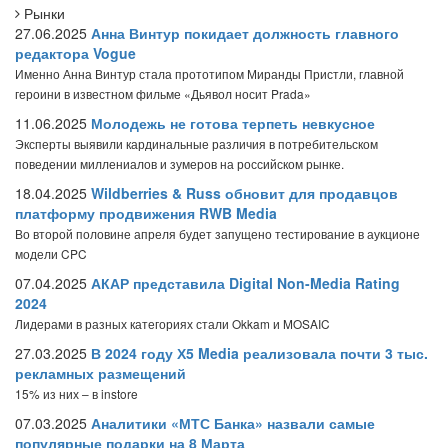
Рынки
27.06.2025
Анна Винтур покидает должность главного
редактора Vogue
Именно Анна Винтур стала прототипом Миранды Пристли, главной
героини в известном фильме «Дьявол носит Prada»
11.06.2025
Молодежь не готова терпеть невкусное
Эксперты выявили кардинальные различия в потребительском
поведении миллениалов и зумеров на российском рынке.
18.04.2025
Wildberries & Russ обновит для продавцов
платформу продвижения RWB Media
Во второй половине апреля будет запущено тестирование в аукционе
модели CPC
07.04.2025
АКАР представила Digital Non-Media Rating
2024
Лидерами в разных категориях стали Okkam и MOSAIC
27.03.2025
В 2024 году Х5 Media реализовала почти 3 тыс.
рекламных размещений
15% из них – в instore
07.03.2025
Аналитики «МТС Банка» назвали самые
популярные подарки на 8 Марта