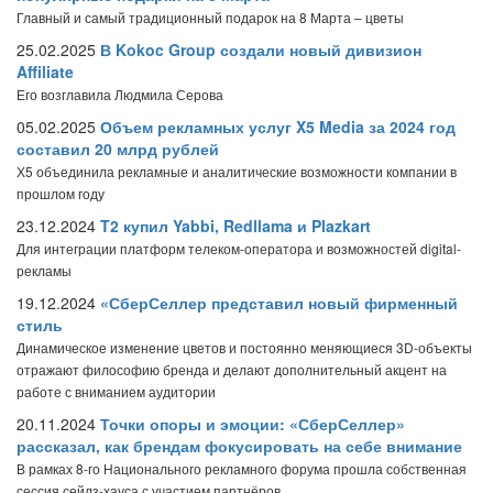
Главный и самый традиционный подарок на 8 Марта – цветы
25.02.2025
В Kokoc Group создали новый дивизион
Affiliate
Его возглавила Людмила Серова
05.02.2025
Объем рекламных услуг X5 Media за 2024 год
составил 20 млрд рублей
Х5 объединила рекламные и аналитические возможности компании в
прошлом году
23.12.2024
T2 купил Yabbi, Redllama и Plazkart
Для интеграции платформ телеком-оператора и возможностей digital-
рекламы
19.12.2024
«СберСеллер представил новый фирменный
стиль
Динамическое изменение цветов и постоянно меняющиеся 3D-объекты
отражают философию бренда и делают дополнительный акцент на
работе с вниманием аудитории
20.11.2024
Точки опоры и эмоции: «СберСеллер»
рассказал, как брендам фокусировать на себе внимание
В рамках 8-го Национального рекламного форума прошла собственная
сессия сейлз-хауса с участием партнёров