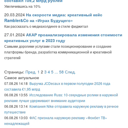
составил 109,2 млрд рублей
Увеличившись на 10%
20.03.2024
На скорости медиа: креативный кейс
Rambler&Co на «Играх Будущего»
Как рассказать о медиахолдинге в стиле фиджитал
27.01.2024
АКАР проанализировала изменения стоимости
креативных услуг в 2023 году
Самыми дорогими услугами стали позиционирование и создание
платформы бренда, разработка коммуникационной и креативной
стратегий
Страницы:
Пред.
1
2
3
4
5
...
58
След.
Самое актуальное
07.08.26 14:18
Выручка JCDecaux в первом полугодии 2026 года
составила €1,95 млрд
06.08.26 13:55
Исследование Russ: 10-секундные ролики в наружной
рекламе лучше удерживают внимание аудитории
06.08.26 13:14
Компания Nike отправила наружную рекламу в речное
путешествие
06.08.26 13:03
ФАС признала наружную рекламу «Фонбет ТВ»
ненадлежащей