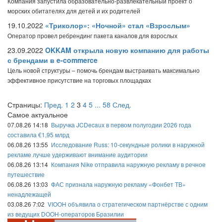
Компания запустила образовательно-развлекательный проект о
морских обитателях для детей и их родителей
19.10.2022
«Триколор»: «Ночной» стал «Взрослым»
Оператор провел ребрендинг пакета каналов для взрослых
23.09.2022
OKKAM открыла новую компанию для работы
с брендами в e-commerce
Цель новой структуры – помочь брендам выстраивать максимально
эффективное присутствие на торговых площадках
Страницы:
Пред.
1
2
3
4
5
...
58
След.
Самое актуальное
07.08.26 14:18
Выручка JCDecaux в первом полугодии 2026 года
составила €1,95 млрд
06.08.26 13:55
Исследование Russ: 10-секундные ролики в наружной
рекламе лучше удерживают внимание аудитории
06.08.26 13:14
Компания Nike отправила наружную рекламу в речное
путешествие
06.08.26 13:03
ФАС признала наружную рекламу «Фонбет ТВ»
ненадлежащей
03.08.26 7:02
VIOOH объявила о стратегическом партнёрстве с одним
из ведущих DOOH-операторов Бразилии