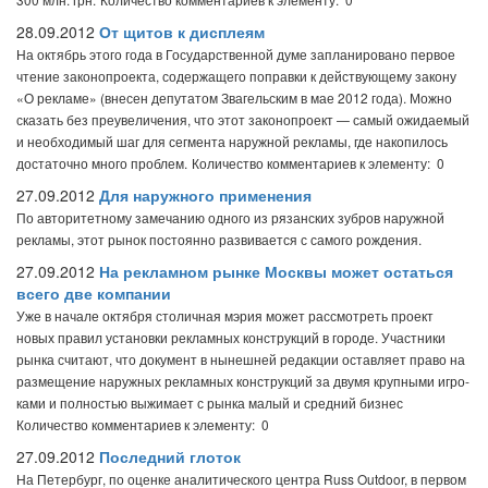
28.09.2012
От щитов к дисплеям
На октябрь этого года в Государственной думе запланировано первое
чтение законопроекта, содержащего поправки к действующему закону
«О рекламе» (внесен депутатом Звагельским в мае 2012 года). Можно
сказать без преувеличения, что этот законопроект — самый ожидаемый
и необходимый шаг для сегмента наружной рекламы, где накопилось
достаточно много проблем.
Количество комментариев к элементу: 0
27.09.2012
Для наружного применения
По авторитетному замечанию одного из рязанских зубров наружной
рекламы, этот рынок постоянно развивается с самого рождения.
27.09.2012
На рекламном рынке Москвы может остаться
всего две компании
Уже в начале октября столичная мэрия может рассмотреть проект
новых правил установки рекламных конст­рукций в городе. Участники
рынка считают, что документ в нынешней редакции оставляет право на
размещение наружных рекламных конст­рукций за двумя крупными игро­
ками и полностью выжимает с рынка малый и средний бизнес
Количество комментариев к элементу: 0
27.09.2012
Последний глоток
На Петербург, по оценке аналитического центра Russ Outdoor, в первом