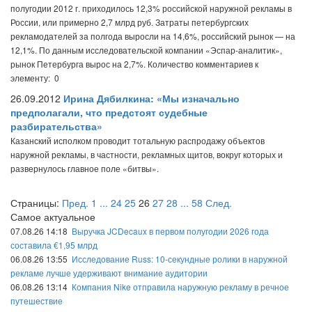
полугодии 2012 г. приходилось 12,3% российской наружной рекламы в
России, или примерно 2,7 млрд руб. Затраты петербургских
рекламодателей за полгода выросли на 14,6%, российский рынок — на
12,1%. По данным исследовательской компании «Эспар-аналитик»,
рынок Петербурга вырос на 2,7%.
Количество комментариев к
элементу: 0
26.09.2012
Ирина Дябилкина: «Мы изначально
предполагали, что предстоят судебные
разбирательства»
Казанский исполком проводит тотальную распродажу объектов
наружной рекламы, в частности, рекламных щитов, вокруг которых и
развернулось главное поле «битвы».
Страницы:
Пред.
1
...
24
25
26
27
28
...
58
След.
Самое актуальное
07.08.26 14:18
Выручка JCDecaux в первом полугодии 2026 года
составила €1,95 млрд
06.08.26 13:55
Исследование Russ: 10-секундные ролики в наружной
рекламе лучше удерживают внимание аудитории
06.08.26 13:14
Компания Nike отправила наружную рекламу в речное
путешествие