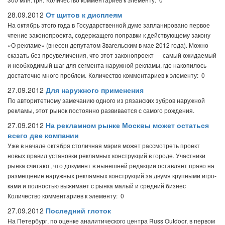
28.09.2012
От щитов к дисплеям
На октябрь этого года в Государственной думе запланировано первое
чтение законопроекта, содержащего поправки к действующему закону
«О рекламе» (внесен депутатом Звагельским в мае 2012 года). Можно
сказать без преувеличения, что этот законопроект — самый ожидаемый
и необходимый шаг для сегмента наружной рекламы, где накопилось
достаточно много проблем.
Количество комментариев к элементу: 0
27.09.2012
Для наружного применения
По авторитетному замечанию одного из рязанских зубров наружной
рекламы, этот рынок постоянно развивается с самого рождения.
27.09.2012
На рекламном рынке Москвы может остаться
всего две компании
Уже в начале октября столичная мэрия может рассмотреть проект
новых правил установки рекламных конст­рукций в городе. Участники
рынка считают, что документ в нынешней редакции оставляет право на
размещение наружных рекламных конст­рукций за двумя крупными игро­
ками и полностью выжимает с рынка малый и средний бизнес
Количество комментариев к элементу: 0
27.09.2012
Последний глоток
На Петербург, по оценке аналитического центра Russ Outdoor, в первом