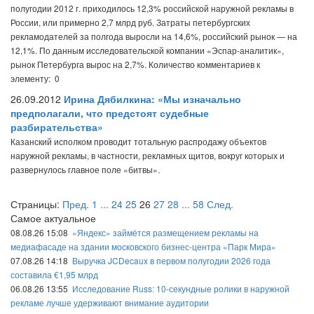
полугодии 2012 г. приходилось 12,3% российской наружной рекламы в
России, или примерно 2,7 млрд руб. Затраты петербургских
рекламодателей за полгода выросли на 14,6%, российский рынок — на
12,1%. По данным исследовательской компании «Эспар-аналитик»,
рынок Петербурга вырос на 2,7%.
Количество комментариев к
элементу: 0
26.09.2012
Ирина Дябилкина: «Мы изначально
предполагали, что предстоят судебные
разбирательства»
Казанский исполком проводит тотальную распродажу объектов
наружной рекламы, в частности, рекламных щитов, вокруг которых и
развернулось главное поле «битвы».
Страницы:
Пред.
1
...
24
25
26
27
28
...
58
След.
Самое актуальное
08.08.26 15:08
«Яндекс» займётся размещением рекламы на
медиафасаде на здании московского бизнес-центра «Парк Мира»
07.08.26 14:18
Выручка JCDecaux в первом полугодии 2026 года
составила €1,95 млрд
06.08.26 13:55
Исследование Russ: 10-секундные ролики в наружной
рекламе лучше удерживают внимание аудитории