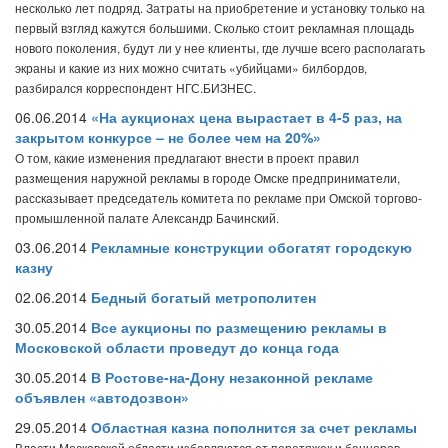
несколько лет подряд. Затраты на приобретение и установку только на
первый взгляд кажутся большими. Сколько стоит рекламная площадь
нового поколения, будут ли у нее клиенты, где лучше всего располагать
экраны и какие из них можно считать «убийцами» билбордов,
разбирался корреспондент НГС.БИЗНЕС.
06.06.2014
«На аукционах цена вырастает в 4-5 раз, на
закрытом конкурсе – не более чем на 20%»
О том, какие изменения предлагают внести в проект правил
размещения наружной рекламы в городе Омске предприниматели,
рассказывает председатель комитета по рекламе при Омской торгово-
промышленной палате Александр Бачинский.
03.06.2014
Рекламные конструкции обогатят городскую
казну
02.06.2014
Бедный богатый метрополитен
30.05.2014
Все аукционы по размещению рекламы в
Московской области проведут до конца года
30.05.2014
В Ростове-на-Дону незаконной рекламе
объявлен «автодозвон»
29.05.2014
Областная казна пополнится за счет рекламы
Власти Московской области избавляются от перетяжек и баннеров