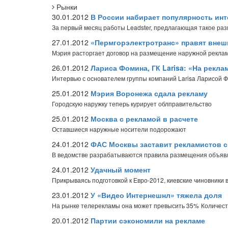
Рынки
30.01.2012
В России набирает популярность инт
За первый месяц работы Leadster, предлагающая такое раз
27.01.2012
«Пермгорэлектротранс» правят внеш
Мэрия расторгает договор на размещение наружной реклам
26.01.2012
Лариса Фомина, ГК Larisa: «На рекла
Интервью с основателем группы компаний Larisa Ларисой 
25.01.2012
Мэрия Воронежа сдала рекламу
Городскую наружку теперь курирует облправительство
25.01.2012
Москва с рекламой в расчете
Оставшиеся наружные носители подорожают
24.01.2012
ФАС Москвы заставит рекламистов с
В ведомстве разрабатываются правила размещения объяв
24.01.2012
Удачный момент
Прикрываясь подготовкой к Евро-2012, киевские чиновники
23.01.2012
У «Видео Интернешнл» тяжела доля
На рынке телерекламы она может превысить 35%
Количест
20.01.2012
Партии сэкономили на рекламе