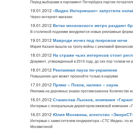
Перед выборами в парламент Петербурга партии потратили 
19.01.2012
«Видео Интернешнл» запустила онла
Через интернет-магазин
19.01.2012
Ветки московского метро раздают б
В столичной подземке внедряются новые рекламные форм
19.01.2012
Мавроди исчез под покровом ночи
Мэрия Казани вышла на тропу войны с рекламой финансо
18.01.2012
На страже чьих интересов стоит рег
Документ, утвержденный в 2010 году, до сих пор толком не 
18.01.2012
Рекламная пауза по-украински
Повышение цен может произойти только в наружке
17.01.2012
Прямо – Псков, налево – сауна
Реклама на дорожных знаках противозаконна
Количество к
16.01.2012
Станислав Лысков, компания «Гарант­
Интервью с генеральным директором ижевской компании «
16.01.2012
Юлия Москвина, агентство «ЭвереСТ
Интервью с заместителем гендиректора «СТС Медиа» по к
Москвитиной