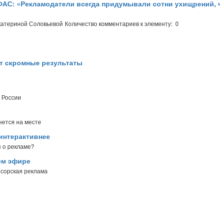
ФАС: «Рекламодатели всегда придумывали сотни ухищрений,
катериной Соловьевой
Количество комментариев к элементу: 0
ет скромные результаты
 России
нется на месте
интерактивнее
 о рекламе?
ем эфире
нсорская реклама