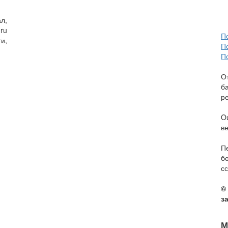
л,
ru
П
и,
П
П
О
б
р
O
в
П
б
сс
©
з
М