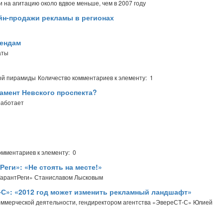
на агитацию около вдвое меньше, чем в 2007 году
йн-продажи рекламы в регионах
рендам
аты
вой пирамиды
Количество комментариев к элементу: 1
ламент Невского проспекта?
работает
омментариев к элементу: 0
Реги»: «Не стоять на месте!»
Гарант­Реги» Станиславом Лысковым
-С»: «2012 год может изменить рекламный ландшафт»
оммерческой деятельности, гендиректором агентства «ЭвереСТ-С» Юлией