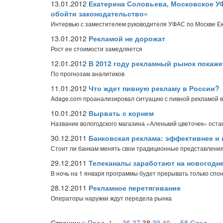
13.01.2012
Екатерина Соловьева, Московское У
обойти законодательство»
Интервью с заместителем руководителя УФАС по Москве Е
13.01.2012
Рекламой не дорожат
Рост ее стоимости замедляется
12.01.2012
В 2012 году рекламный рынок покаж
По прогнозам аналитиков
11.01.2012
Что ждет пивную рекламу в России?
Adage.com проанализировал ситуацию с пивной рекламой в
10.01.2012
Вырвать с корнем
Название вологодского магазина «Аленький цветочек» оста
30.12.2011
Банковская реклама: эффективнее и 
Стоит ли банкам менять свои традиционные представления
29.12.2011
Телеканалы заработают на новогодн
В ночь на 1 января программы будет прерывать только спо
28.12.2011
Рекламное перетягивание
Операторы наружки ждут передела рынка
Страницы:
Пред.
1
...
36
37
38
39
40
...
58
След.