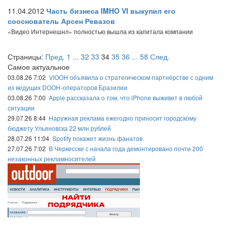
11.04.2012
Часть бизнеса IMHO VI выкупил его
сооснователь Арсен Ревазов
«Видео Интернешнл» полностью вышла из капитала компании
Страницы:
Пред.
1
...
32
33
34
35
36
...
58
След.
Самое актуальное
03.08.26 7:02
VIOOH объявила о стратегическом партнёрстве с одним
из ведущих DOOH-операторов Бразилии
03.08.26 7:00
Apple рассказала о том, что iPhone выживет в любой
ситуации
29.07.26 8:44
Наружная реклама ежегодно приносит городскому
бюджету Ульяновска 22 млн рублей
28.07.26 11:04
Spotify покажет жизнь фанатов
27.07.26 7:02
В Черкесске с начала года демонтировано почти 200
незаконных рекламносителей