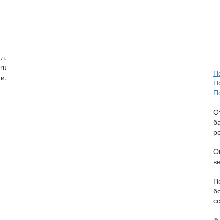
л,
ru
П
и,
П
П
О
б
р
O
в
П
б
сс