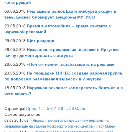
конструкций
09.06.2018
Рекламный рынок Екатеринбурга уходит в
тень. Бизнес блокирует аукционы МУГИСО
29.05.2018
Время в автомобиле = время контакта с
наружной рекламой
29.05.2018
Щит раздора
28.05.2018
Незаконные рекламные вывески в Иркутске
начнут демонтировать с августа
28.05.2018
«Почта» начнет зарабатывать на рекламе
23.05.2018
На площадке ТПП ВС создана рабочая группа
по вопросам размещения вывесок в Иркутске
18.05.2018
Наружная реклама: как перестать бояться и с
чего начать?
Страницы:
Пред.
1
...
5
6
7
8
9
...
58
След.
Самое актуальное
08.08.26 15:08
«Яндекс» займётся размещением рекламы на
медиафасаде на здании московского бизнес-центра «Парк Мира»
07.08.26 14:18
Выручка JCDecaux в первом полугодии 2026 года