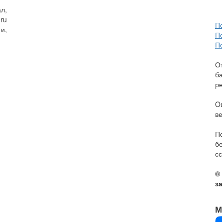
л,
ru
П
и,
П
П
О
б
р
O
в
П
б
сс
©
з
М