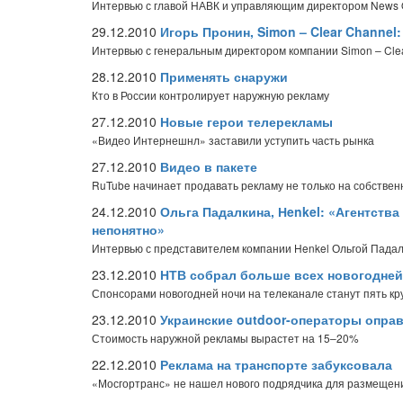
Интервью с главой НАВК и управляющим директором News 
29.12.2010
Игорь Пронин, Simon – Clear Channe
Интервью с генеральным директором компании Simon – Cle
28.12.2010
Применять снаружи
Кто в России контролирует наружную рекламу
27.12.2010
Новые герои телерекламы
«Видео Интернешнл» заставили уступить часть рынка
27.12.2010
Видео в пакете
RuTube начинает продавать рекламу не только на собственн
24.12.2010
Ольга Падалкина, Нenkel: «Агентства
непонятно»
Интервью с представителем компании Henkel Ольгой Пада
23.12.2010
НТВ собрал больше всех новогодне
Спонсорами новогодней ночи на телеканале станут пять к
23.12.2010
Украинские outdoor-операторы опра
Стоимость наружной рекламы вырастет на 15–20%
22.12.2010
Реклама на транспорте забуксовала
«Мосгортранс» не нашел нового подрядчика для размещен