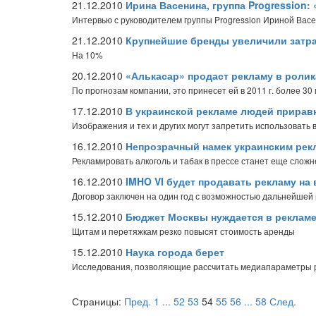
21.12.2010
Ирина Васенина, группа Progression
Интервью с руководителем группы Progression Ириной Вас
21.12.2010
Крупнейшие бренды увеличили затра
На 10%
20.12.2010
«Алькасар» продаст рекламу в ролик
По прогнозам компании, это принесет ей в 2011 г. более 30
17.12.2010
В украинской рекламе людей прирав
Изображения и тех и других могут запретить использовать 
16.12.2010
Непрозрачный намек украинским рек
Рекламировать алкоголь и табак в прессе станет еще сложн
16.12.2010
IMHO VI будет продавать рекламу на
Договор заключен на один год с возможностью дальнейшей
15.12.2010
Бюджет Москвы нуждается в реклам
Щитам и перетяжкам резко повысят стоимость аренды
15.12.2010
Наука города берет
Исследования, позволяющие рассчитать медиапараметры ре
Страницы:
Пред.
1
...
52
53
54
55
56
...
58
След.