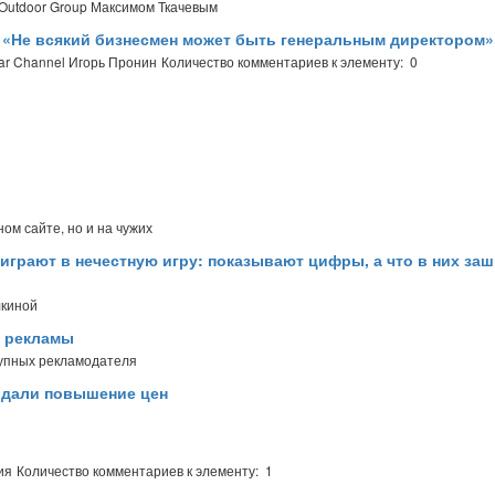
Outdoor Group Максимом Ткачевым
l: «Не всякий бизнесмен может быть генеральным директором»
ar Channel Игорь Пронин
Количество комментариев к элементу: 0
ом сайте, но и на чужих
 играют в нечестную игру: показывают цифры, а что в них заш
лкиной
й рекламы
рупных рекламодателя
вдали повышение цен
ия
Количество комментариев к элементу: 1