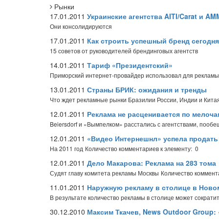
Рынки
17.01.2011
Украинские агентства AITI/Carat и A
Они консолидируются
17.01.2011
Как строить успешный бренд сегодня
15 советов от руководителей брендинговых агентств
14.01.2011
Тариф «Президентский»
Приморский интернет-провайдер использовал для рекламы
13.01.2011
Страны БРИК: ожидания и тренды
Что ждет рекламные рынки Бразилии России, Индии и Кит
12.01.2011
Реклама не расценивается по мелоча
Beiersdorf и «Вымпелком» расстались с агентствами, пооб
12.01.2011
«Видео Интернешнл» успела продать
На 2011 год
Количество комментариев к элементу: 0
12.01.2011
Дело Макарова: Реклама на 283 тома
Судят главу комитета рекламы Москвы
Количество коммент
11.01.2011
Наружную рекламу в столице в Новом
В результате количество рекламы в столице может сократи
30.12.2010
Максим Ткачев, News Outdoor Group: