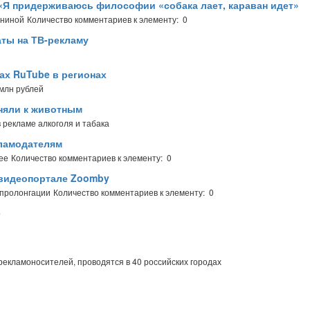
: «Я придерживаюсь философии «собака лает, караван идет»
ениной
Количество комментариев к элементу: 0
ты на ТВ-рекламу
ах RuTube в регионах
 млн рублей
няли к животным
в рекламе алкоголя и табака
ламодателям
ее
Количество комментариев к элементу: 0
 видеопортале Zoomby
 пролонгации
Количество комментариев к элементу: 0
е
кламоносителей, проводятся в 40 российских городах