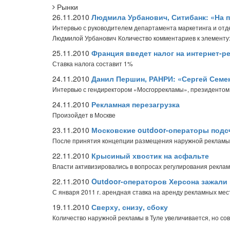
Рынки
26.11.2010
Людмила Урбанович, Ситибанк: «На 
Интервью с руководителем департамента маркетинга и отд
Людмилой Урбанович
Количество комментариев к элементу
25.11.2010
Франция введет налог на интернет-р
Ставка налога составит 1%
24.11.2010
Данил Першин, РАНРИ: «Сергей Сем
Интервью с гендиректором «Мосгоррекламы», президенто
24.11.2010
Рекламная перезагрузка
Произойдет в Москве
23.11.2010
Московские outdoor-операторы подс
После принятия концепции размещения наружной рекламы
22.11.2010
Крысиный хвостик на асфальте
Власти активизировались в вопросах регулирования рекла
22.11.2010
Outdoor-операторов Херсона зажали 
С января 2011 г. арендная ставка на аренду рекламных ме
19.11.2010
Сверху, снизу, сбоку
Количество наружной рекламы в Туле увеличивается, но со