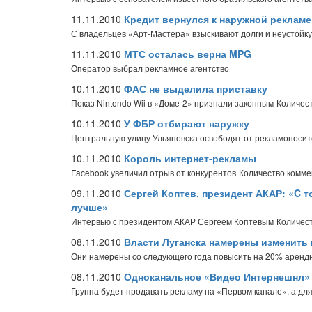
11.11.2010
Кредит вернулся к наружной рекламе
С владельцев «Арт-Мастера» взыскивают долги и неустойку
11.11.2010
МТС осталась верна MPG
Оператор выбрал рекламное агентство
10.11.2010
ФАС не выделила приставку
Показ Nintendo Wii в «Доме-2» признали законным
Количест
10.11.2010
У ФБР отбирают наружку
Центральную улицу Ульяновска освободят от рекламоноси
10.11.2010
Король интернет-рекламы
Facebook увеличил отрыв от конкурентов
Количество комме
09.11.2010
Сергей Коптев, президент АКАР: «C 
лучше»
Интервью с президентом АКАР Сергеем Коптевым
Количест
08.11.2010
Власти Луганска намерены изменить 
Они намерены со следующего года повысить на 20% арендн
08.11.2010
Одноканальное «Видео Интернешнл»
Группа будет продавать рекламу на «Первом канале», а дл