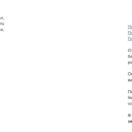
л,
ru
П
и,
П
П
О
б
р
O
в
П
б
сс
©
з