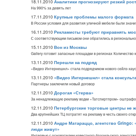
18.11.2010
Аналитики прогнозируют резкий рос
На 990% за девять лет
17.11.2010
Крупные проблемы малого формата
В России условия для развития уличной мебели были знач
16.11.2010
Рекламисты требуют приравнять мос
С соответствующим письмом они обратились в региональн
15.11.2010
Вон из Москвы
Gallery готовит запасные площадки в регионах
Количество 
13.11.2010
Перешли на подряд
«Видео Интернешнл» стала подрядчиком нового сейлз-хау
13.11.2010
«Видео Интернешнл» стала консульт
Партнеры заключили новый договор
12.11.2010
Дорогая «Стерва»
За ненадлежащую рекламу водки «Татспиртпром» оштрафов
12.11.2010
Петербургские торговые центры не ж
Два крупнейших ТЦ потратят на рекламу в честь своего отк
12.11.2010
Андре Матараццо, агентство Gringo: «
люди живут»
Интервью с основателем известного бразильского агентств