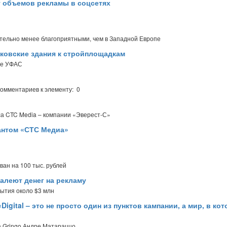
т объемов рекламы в соцсетях
ительно менее благоприятными, чем в Западной Европе
ковские здания к стройплощадкам
ое УФАС
комментариев к элементу: 0
са CTC Media – компании «Эверест-С»
антом «СТС Медиа»
ан на 100 тыс. рублей
алеют денег на рекламу
рытия около $3 млн
Digital – это не просто один из пунктов кампании, а мир, в ко
а Gringo Андре Матараццо