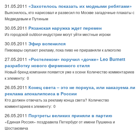
31.05.2011
«Захотелось показать их модными ребятами»
Выяснилось, кто нарисовал и развесил по Москве загадочные плакаты с
Медведевым и Путиным
30.05.2011
Рязанская наружка ждет перемен
Из городской outdoor-индустрии могут уйти местные игроки
30.05.2011
Эфир вспенился
Пивовары скупают рекламу, пока пиво не приравняли к алкоголю
27.05.2011
«Ростелеком» поручил «дочке» Leo Burnett
разработку нового фирменного стиля
Новый бренд компании появится уже к осени
Количество комментариев
к элементу: 0
26.05.2011
Конец света – это не порнуха, или наказуема ли
реклама апокалипсиса в России
Кто должен отвечать за рекламу конца света?
Количество
комментариев к элементу: 0
26.05.2011
Портреты великих приняли в партию
«Единая Россия» поздравила Петербург от имени Пушкина и
Шостаковича