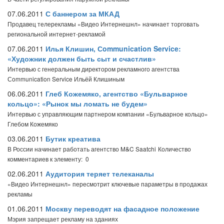
07.06.2011
С баннером за МКАД
Продавец телерекламы «Видео Интернешнл» начинает торговать
региональной интернет-рекламой
07.06.2011
Илья Клишин, Сommunication Service:
«Художник должен быть сыт и счастлив»
Интервью с генеральным директором рекламного агентства
Сommunication Service Ильёй Клишиным
06.06.2011
Глеб Кожемяко, агентство «Бульварное
кольцо»: «Рынок мы ломать не будем»
Интервью с управляющим партнером компании «Бульварное кольцо»
Глебом Кожемяко
03.06.2011
Бутик креатива
В России начинает работать агентство M&C Saatchi
Количество
комментариев к элементу: 0
02.06.2011
Аудитория теряет телеканалы
«Видео Интернешнл» пересмотрит ключевые параметры в продажах
рекламы
01.06.2011
Москву переводят на фасадное положение
Мэрия запрещает рекламу на зданиях