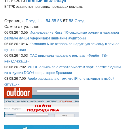
11.10.2010
Полный сейлз-хауз
ВГТРК останется при своих продавцах рекламы
Страницы:
Пред.
1
...
54
55
56
57
58
След.
Самое актуальное
06.08.26 13:55
Исследование Russ: 10-секундные ролики в наружной
рекламе лучше удерживают внимание аудитории
06.08.26 13:14
Компания Nike отправила наружную рекламу в речное
путешествие
06.08.26 13:03
ФАС признала наружную рекламу «Фонбет ТВ»
ненадлежащей
03.08.26 7:02
VIOOH объявила о стратегическом партнёрстве с одним
из ведущих DOOH-операторов Бразилии
03.08.26 7:00
Apple рассказала о том, что iPhone выживет в любой
ситуации