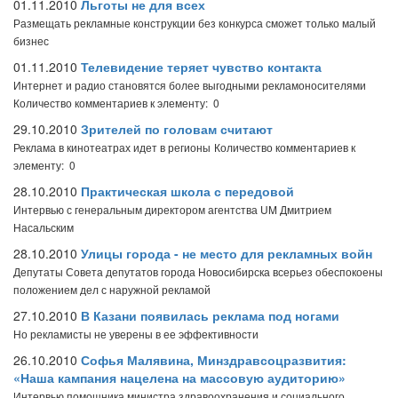
01.11.2010
Льготы не для всех
Размещать рекламные конструкции без конкурса сможет только малый
бизнес
01.11.2010
Телевидение теряет чувство контакта
Интернет и радио становятся более выгодными рекламоносителями
Количество комментариев к элементу: 0
29.10.2010
Зрителей по головам считают
Реклама в кинотеатрах идет в регионы
Количество комментариев к
элементу: 0
28.10.2010
Практическая школа с передовой
Интервью с генеральным директором агентства UM Дмитрием
Насальским
28.10.2010
Улицы города - не место для рекламных войн
Депутаты Совета депутатов города Новосибирска всерьез обеспокоены
положением дел с наружной рекламой
27.10.2010
В Казани появилась реклама под ногами
Но рекламисты не уверены в ее эффективности
26.10.2010
Софья Малявина, Минздравсоцразвития:
«Наша кампания нацелена на массовую аудиторию»
Интервью помощника министра здравоохранения и социального