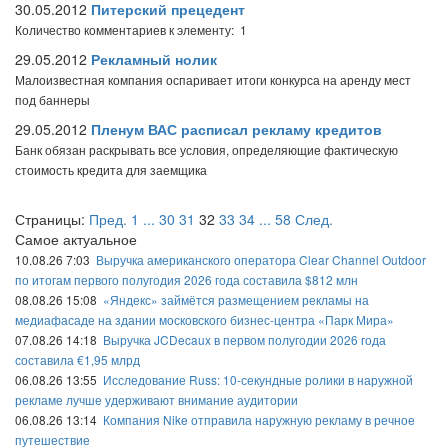
30.05.2012
Питерский прецедент
Количество комментариев к элементу: 1
29.05.2012
Рекламный нолик
Малоизвестная компания оспаривает итоги конкурса на аренду мест
под баннеры
29.05.2012
Пленум ВАС расписал рекламу кредитов
Банк обязан раскрывать все условия, определяющие фактическую
стоимость кредита для заемщика
Страницы:
Пред.
1
...
30
31
32
33
34
...
58
След.
Самое актуальное
10.08.26 7:03
Выручка американского оператора Clear Channel Outdoor
по итогам первого полугодия 2026 года составила $812 млн
08.08.26 15:08
«Яндекс» займётся размещением рекламы на
медиафасаде на здании московского бизнес-центра «Парк Мира»
07.08.26 14:18
Выручка JCDecaux в первом полугодии 2026 года
составила €1,95 млрд
06.08.26 13:55
Исследование Russ: 10-секундные ролики в наружной
рекламе лучше удерживают внимание аудитории
06.08.26 13:14
Компания Nike отправила наружную рекламу в речное
путешествие