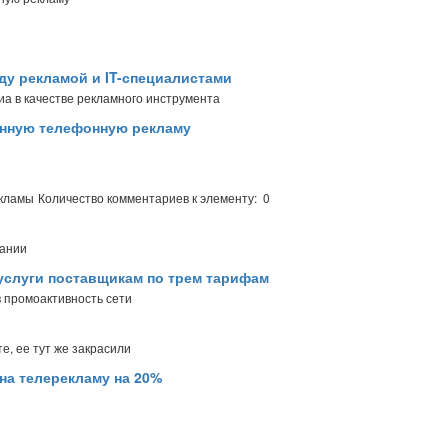
ду рекламой и IT-специалистами
а в качестве рекламного инструмента
онную телефонную рекламу
екламы
Количество комментариев к элементу: 0
пании
услуги поставщикам по трем тарифам
в промоактивность сети
е, ее тут же закрасили
на телерекламу на 20%