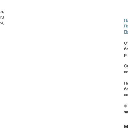
л,
ru
П
и,
П
П
О
б
р
O
в
П
б
сс
©
з
М