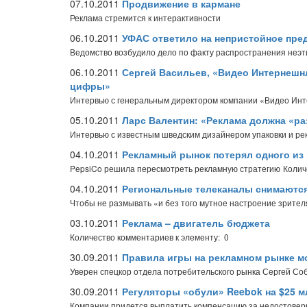
07.10.2011
Продвижение в кармане
Реклама стремится к интерактивности
06.10.2011
УФАС ответило на непристойное пре
Ведомство возбудило дело по факту распространения неэ
06.10.2011
Сергей Васильев, «Видео Интернешнл
цифры»
Интервью с генеральным директором компании «Видео Ин
05.10.2011
Ларс Валентин: «Реклама должна «ра
Интервью с известным шведским дизайнером упаковки и р
04.10.2011
Рекламный рынок потерял одного из
PepsiCo решила пересмотреть рекламную стратегию
Колич
04.10.2011
Региональные телеканалы снимаютс
Чтобы не размывать «и без того мутное настроение зрител
03.10.2011
Реклама – двигатель бюджета
Количество комментариев к элементу: 0
30.09.2011
Правила игры на рекламном рынке м
Уверен спецкор отдела потребительского рынка Сергей Со
30.09.2011
Регуляторы «обули» Reebok на $25 м
Компании придется выплатить компенсацию за недостовер