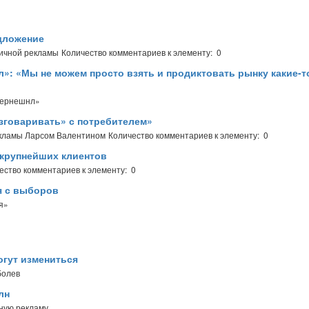
дложение
тичной рекламы
Количество комментариев к элементу: 0
»: «Мы не можем просто взять и продиктовать рынку какие-т
тернешнл»
зговаривать» с потребителем»
екламы Ларсом Валентином
Количество комментариев к элементу: 0
 крупнейших клиентов
ество комментариев к элементу: 0
я с выборов
я»
огут измениться
болев
лн
ную рекламу