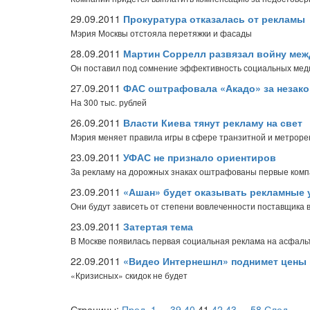
29.09.2011
Прокуратура отказалась от рекламы
Мэрия Москвы отстояла перетяжки и фасады
28.09.2011
Мартин Соррелл развязал войну меж
Он поставил под сомнение эффективность социальных меди
27.09.2011
ФАС оштрафовала «Акадо» за незак
На 300 тыс. рублей
26.09.2011
Власти Киева тянут рекламу на свет
Мэрия меняет правила игры в сфере транзитной и метрор
23.09.2011
УФАС не признало ориентиров
За рекламу на дорожных знаках оштрафованы первые ком
23.09.2011
«Ашан» будет оказывать рекламные 
Они будут зависеть от степени вовлеченности поставщика 
23.09.2011
Затертая тема
В Москве появилась первая социальная реклама на асфальт
22.09.2011
«Видео Интернешнл» поднимет цены 
«Кризисных» скидок не будет
Страницы:
Пред.
1
...
39
40
41
42
43
...
58
След.