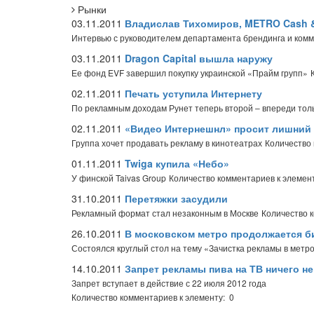
Рынки
03.11.2011
Владислав Тихомиров, METRO Cash & 
Интервью с руководителем департамента брендинга и ком
03.11.2011
Dragon Capital вышла наружу
Ее фонд EVF завершил покупку украинской «Прайм групп»
02.11.2011
Печать уступила Интернету
По рекламным доходам Рунет теперь второй – впереди тол
02.11.2011
«Видео Интернешнл» просит лишний
Группа хочет продавать рекламу в кинотеатрах
Количество 
01.11.2011
Twiga купила «Небо»
У финской Taivas Group
Количество комментариев к элемент
31.10.2011
Перетяжки засудили
Рекламный формат стал незаконным в Москве
Количество 
26.10.2011
В московском метро продолжается би
Состоялся круглый стол на тему «Зачистка рекламы в метро
14.10.2011
Запрет рекламы пива на ТВ ничего не
Запрет вступает в действие с 22 июля 2012 года
Количество комментариев к элементу: 0