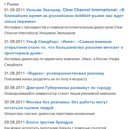
Рынки
01.09.2011
Уильям Экклшер, Clear Channel International: «В
ближайшее время на российском outdoor-рынке нас ждет
эпоха перемен»
Интервью с президентом и главным исполнительным директором Clear
Channel International Уильямом Экклшером
31.08.2011
Ульф Смедберг, «Икея»: «Самым важным
открытием стало то, что большинство россиян мечтает о
просторном доме»
Интервью директора по маркетингу компании «Икеа» в России Ульфа
Смедберга
31.08.2011
«Яндекс» усовершенствовал рекламу
Поисковик начал разделять ее по полу и возрасту
30.08.2011
Дмитрия Губерниева размажут по городу
Оскандалившийся комментатор станет лицом рекламной кампании
30.08.2011
Москва без рекламы: без работы могут
остаться тысячи людей
Операторы считают демонтаж перетяжек незаконным
29.08.2011
Блоги против брендов
Как можно испортить репутацию бренда с помощью соцсетей