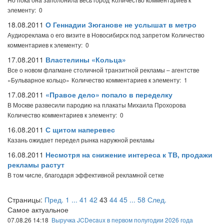
элементу: 0
18.08.2011
О Геннадии Зюганове не услышат в метро
Аудиореклама о его визите в Новосибирск под запретом
Количество
комментариев к элементу: 0
17.08.2011
Властелины «Кольца»
Все о новом флагмане столичной транзитной рекламы – агентстве
«Бульварное кольцо»
Количество комментариев к элементу: 1
17.08.2011
«Правое дело» попало в переделку
В Москве развесили пародию на плакаты Михаила Прохорова
Количество комментариев к элементу: 0
16.08.2011
С щитом наперевес
Казань ожидает передел рынка наружной рекламы
16.08.2011
Несмотря на снижение интереса к ТВ, продажи
рекламы растут
В том числе, благодаря эффективной рекламной сетке
Страницы:
Пред.
1
...
41
42
43
44
45
...
58
След.
Самое актуальное
07.08.26 14:18
Выручка JCDecaux в первом полугодии 2026 года