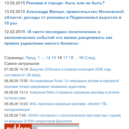
13.02.2015
Реклама в городе: быть или не быть?
13.02.2015
Александр Менчук, правительство Московской
области: доходы от рекламы в Подмосковье выросли в
10 раз
12.02.2015
«В свете последних политических и
экономических событий это можно расценивать как
прямое ущемление малого бизнеса»
Страницы:
Пред.
1
...
14
15
16
17
18
...
58
След.
Самое актуальное
07.08.26 14:18
Выручка JCDecaux в первом полугодии 2026 года
составила €1,95 млрд
06.08.26 13:55
Исследование Russ: 10-секундные ролики в наружной
рекламе лучше удерживают внимание аудитории
06.08.26 13:14
Компания Nike отправила наружную рекламу в речное
путешествие
06.08.26 13:03
ФАС признала наружную рекламу «Фонбет ТВ»
ненадлежащей
03.08.26 7:02
VIOOH объявила о стратегическом партнёрстве с одним
из ведущих DOOH-операторов Бразилии