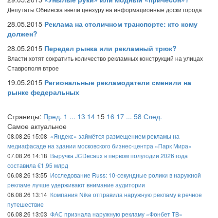
Депутаты Обнинска ввели цензуру на информационные доски города
28.05.2015
Реклама на столичном транспорте: кто кому
должен?
28.05.2015
Передел рынка или рекламный трюк?
Власти хотят сократить количество рекламных конструкций на улицах
Ставрополя втрое
19.05.2015
Региональные рекламодатели сменили на
рынке федеральных
Страницы:
Пред.
1
...
13
14
15
16
17
...
58
След.
Самое актуальное
08.08.26 15:08
«Яндекс» займётся размещением рекламы на
медиафасаде на здании московского бизнес-центра «Парк Мира»
07.08.26 14:18
Выручка JCDecaux в первом полугодии 2026 года
составила €1,95 млрд
06.08.26 13:55
Исследование Russ: 10-секундные ролики в наружной
рекламе лучше удерживают внимание аудитории
06.08.26 13:14
Компания Nike отправила наружную рекламу в речное
путешествие
06.08.26 13:03
ФАС признала наружную рекламу «Фонбет ТВ»