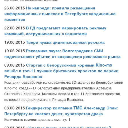
26.06.2015
Не навреди: правила размещения
информационных вывесок в Петербурге кардинально
изменятся
22.06.2015
В ГД предлагают маркировать рекламу
компаний, сотрудничавших с нацистами
19.06.2015
Твери нужна цивилизованная реклама
19.06.2015
Рекламная пауза: Волгоградские СМИ
подсчитывают убытки от сокращения рекламного рынка
09.06.2015
Стартап с белорусскими корнями Kino-mo
вошёл в топ-11 лучших британских проектов по версии
Ричарда Брэнсона
Компания-разработчик голографических 3D-экранов из Великобритании
Kino-mo, созданная белорусскими предпринимателями Артёмом
Ставенко и Кириллом Чикеюком, попала в топ-11 британских проектов
по версии предпринимателя Ричарда Брэнсона.
08.06.2015
Гендиректор компании TMG Александр Эпин:
Петербургу не хватает денег, чувствуется драка
Количество комментариев к элементу: 1
29.05.2015
«Унылые руки» или модный «причесон»?