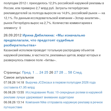
полугодии 2012 г. приходилось 12,3% российской наружной рекламы в
России, или примерно 2,7 млрд руб. Затраты петербургских
рекламодателей за полгода выросли на 14,6%, российский рынок — на
12,1%. По данным исследовательской компании «Эспар-аналитик»,
рынок Петербурга вырос на 2,7%.
Количество комментариев к
элементу: 0
26.09.2012
Ирина Дябилкина: «Мы изначально
предполагали, что предстоят судебные
разбирательства»
Казанский исполком проводит тотальную распродажу объектов
наружной рекламы, в частности, рекламных щитов, вокруг которых и
развернулось главное поле «битвы».
Страницы:
Пред.
1
...
24
25
26
27
28
...
58
След.
Самое актуальное
07.08.26 14:18
Выручка JCDecaux в первом полугодии 2026 года
составила €1,95 млрд
06.08.26 13:55
Исследование Russ: 10-секундные ролики в наружной
рекламе лучше удерживают внимание аудитории
06.08.26 13:14
Компания Nike отправила наружную рекламу в речное
путешествие