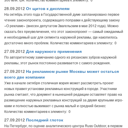
28.09.2012
От щитов к дисплеям
На октябрь этого года в Государственной думе запланировано первое
чтение законопроекта, содержащего поправки к действующему закону
«О рекламе» (внесен депутатом Звагельским в мае 2012 года). Можно
сказать без преувеличения, что этот законопроект — самый ожидаемый
и необходимый шаг для сегмента наружной рекламы, где накопилось
достаточно много проблем.
Количество комментариев к элементу: 0
27.09.2012
Для наружного применения
По авторитетному замечанию одного из рязанских зубров наружной
рекламы, этот рынок постоянно развивается с самого рождения.
27.09.2012
На рекламном рынке Москвы может остаться
всего две компании
Уже в начале октября столичная мэрия может рассмотреть проект
новых правил установки рекламных конст­рукций в городе. Участники
рынка считают, что документ в нынешней редакции оставляет право на
размещение наружных рекламных конст­рукций за двумя крупными игро­
ками и полностью выжимает с рынка малый и средний бизнес
Количество комментариев к элементу: 0
27.09.2012
Последний глоток
На Петербург, по оценке аналитического центра Russ Outdoor, в первом