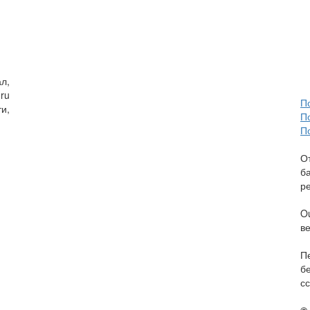
л,
ru
П
и,
П
П
О
б
р
O
в
П
б
сс