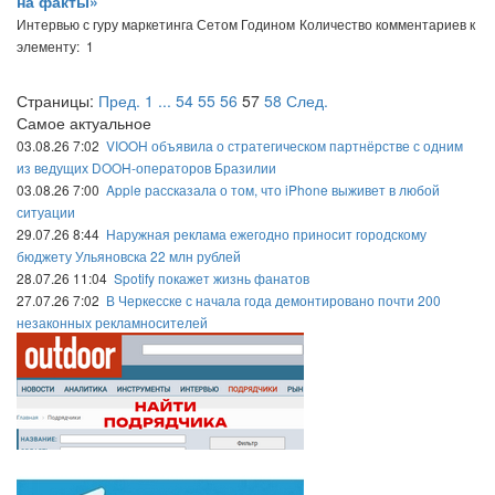
на факты»
Интервью с гуру маркетинга Сетом Годином
Количество комментариев к
элементу: 1
Страницы:
Пред.
1
...
54
55
56
57
58
След.
Самое актуальное
03.08.26 7:02
VIOOH объявила о стратегическом партнёрстве с одним
из ведущих DOOH-операторов Бразилии
03.08.26 7:00
Apple рассказала о том, что iPhone выживет в любой
ситуации
29.07.26 8:44
Наружная реклама ежегодно приносит городскому
бюджету Ульяновска 22 млн рублей
28.07.26 11:04
Spotify покажет жизнь фанатов
27.07.26 7:02
В Черкесске с начала года демонтировано почти 200
незаконных рекламносителей