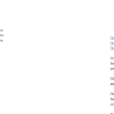
л,
ru
П
и,
П
П
О
б
р
O
в
П
б
сс