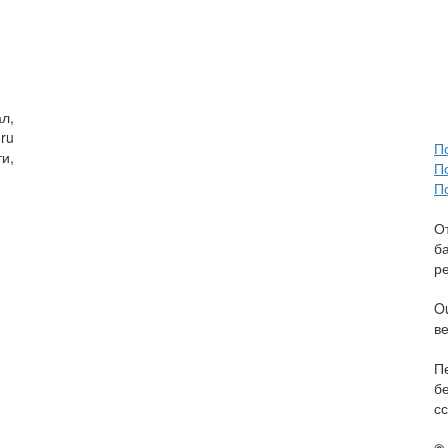
л,
ru
П
и,
П
П
О
б
р
O
в
П
б
сс