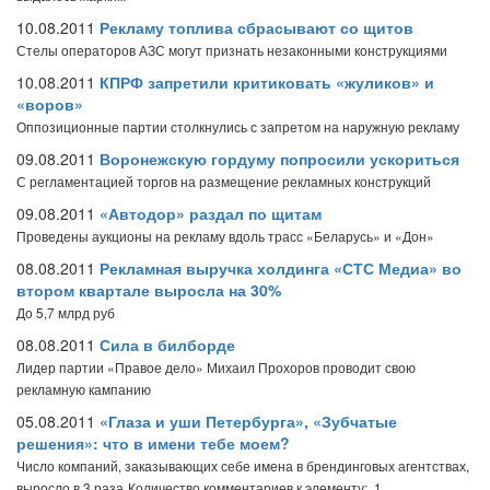
10.08.2011
Рекламу топлива сбрасывают со щитов
Стелы операторов АЗС могут признать незаконными конструкциями
10.08.2011
КПРФ запретили критиковать «жуликов» и
«воров»
Оппозиционные партии столкнулись с запретом на наружную рекламу
09.08.2011
Воронежскую гордуму попросили ускориться
С регламентацией торгов на размещение рекламных конструкций
09.08.2011
«Автодор» раздал по щитам
Проведены аукционы на рекламу вдоль трасс «Беларусь» и «Дон»
08.08.2011
Рекламная выручка холдинга «СТС Медиа» во
втором квартале выросла на 30%
До 5,7 млрд руб
08.08.2011
Сила в билборде
Лидер партии «Правое дело» Михаил Прохоров проводит свою
рекламную кампанию
05.08.2011
«Глаза и уши Петербурга», «Зубчатые
решения»: что в имени тебе моем?
Число компаний, заказывающих себе имена в брендинговых агентствах,
выросло в 3 раза
Количество комментариев к элементу: 1