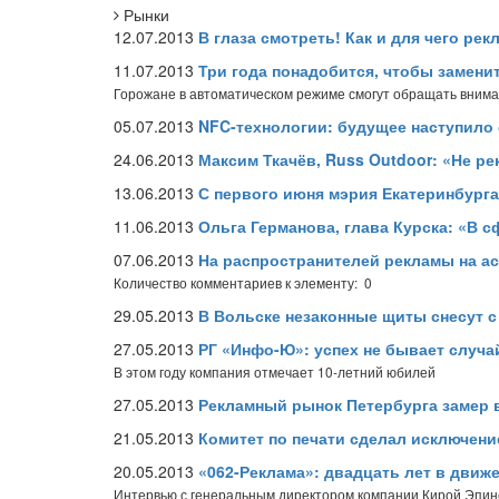
Рынки
12.07.2013
В глаза смотреть! Как и для чего ре
11.07.2013
Три года понадобится, чтобы замен
Горожане в автоматическом режиме смогут обращать вним
05.07.2013
NFC-технологии: будущее наступило 
24.06.2013
Максим Ткачёв, Russ Outdoor: «Не р
13.06.2013
С первого июня мэрия Екатеринбурга
11.06.2013
Ольга Германова, глава Курска: «В 
07.06.2013
На распространителей рекламы на а
Количество комментариев к элементу: 0
29.05.2013
В Вольске незаконные щиты снесут с
27.05.2013
РГ «Инфо-Ю»: успех не бывает случ
В этом году компания отмечает 10-летний юбилей
27.05.2013
Рекламный рынок Петербурга замер 
21.05.2013
Комитет по печати сделал исключени
20.05.2013
«062-Реклама»: двадцать лет в движ
Интервью с генеральным директором компании Кирой Эпин