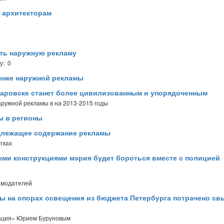
 архитекторам
ть наружную рекламу
у: 0
рынке наружной рекламы
аровске станет более цивилизованным и упорядоченным
ружной рекламы в на 2013-2015 годы
ы в регионы
адлежащее содержание рекламы
тках
ми конструкциями мэрия будет бороться вместе с полицией
амодателей
ы на опорах освещения из бюджета Петербурга потрачено св
мация» Юрием Буруновым