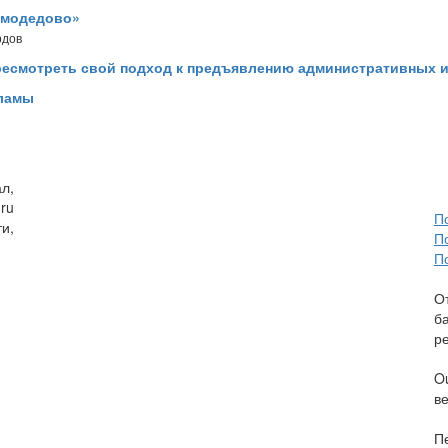
омодедово»
рдов
есмотреть свой подход к предъявлению административных 
кламы
л,
ru
П
и,
П
П
О
б
р
O
в
П