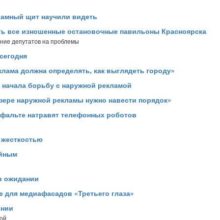
кламный щит научили видеть
ить все изношенные остановочные павильоны Красноярска
ание депутатов на проблемы
сегодня
еклама должна определять, как выглядеть городу»
 начала борьбу с наружной рекламой
сфере наружной рекламы нужно навести порядок»
сфальте натравят телефонных роботов
 жесткостью
айным
в ожидании
е для медиафасадов «Третьего глаза»
ении
ой