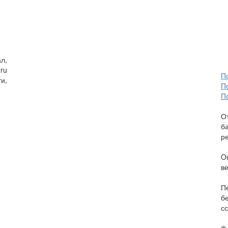
л,
ru
П
и,
П
П
О
б
р
O
в
П
б
сс