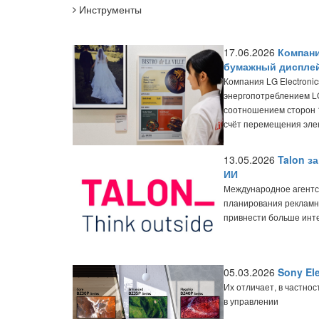
Инструменты
17.06.2026
Компани
бумажный диспле
Компания LG Electroni
энергопотреблением L
соотношением сторон 1
счёт перемещения элек
13.05.2026
Talon з
ИИ
Международное агентст
планирования рекламны
привнести больше инте
05.03.2026
Sony El
Их отличает, в частно
в управлении