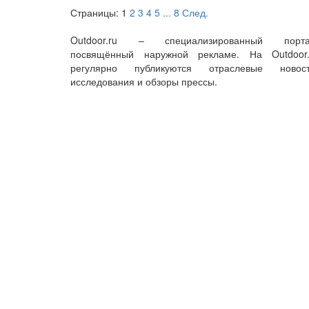
Страницы:
1
2
3
4
5
...
8
След.
Outdoor.ru – специализированный порта
посвящённый наружной рекламе. На Outdoor.
регулярно публикуются отраслевые новост
исследования и обзоры прессы.