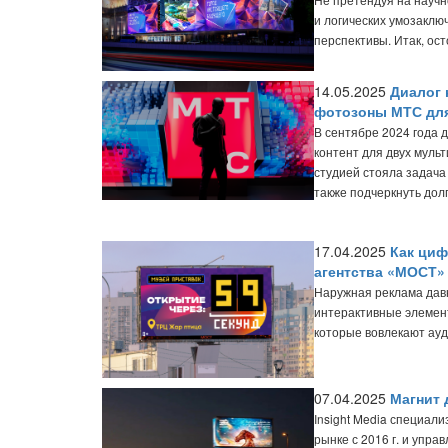
и логических умозаклю
перспективы. Итак, ос
14.05.2025
Диалог 
фотозоны МТС для
В сентябре 2024 года 
контент для двух мул
студией стояла задача
также подчеркнуть дол
17.04.2025
Как циф
агентства «МОСТ»
Наружная реклама дав
интерактивные элемен
которые вовлекают ауд
07.04.2025
Магнит 
Insight Media специал
рынке с 2016 г. и упр