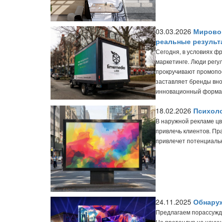
03.03.2026
Мировой
реальные результ
Сегодня, в условиях 
маркетинге. Люди регу
прокручивают промопос
заставляет бренды внов
инновационный формат
18.02.2026
Психоло
В наружной рекламе цв
привлечь клиентов. Пр
привлечет потенциальн
24.11.2025
Обнаруж
Предлагаем порассужда
Не претендуя на научн