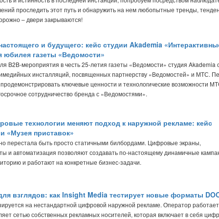
чений проследить этот путь и обнаружить на нем любопытные тренды, тенде
торожно – двери закрываются!
настоящего и будущего: кейс студии Akademia «Интерактивны
 юбилея газеты «Ведомости»
для B2B-мероприятия в честь 25-летия газеты «Ведомости» студия Akademia 
ьтимедийных инсталляций, посвященных партнерству «Ведомостей» и МТС. П
 продемонстрировать ключевые ценности и технологические возможности МТ
госрочное сотрудничество бренда с «Ведомостями».
ровые технологии меняют подход к наружной рекламе: кейс
 и «Музея приставок»
но перестала быть просто статичными билбордами. Цифровые экраны,
ты и автоматизация позволяют создавать по-настоящему динамичные кампа
иторию и работают на конкретные бизнес-задачи.
для взглядов: как Insight Media тестирует новые форматы DO
изируется на нестандартной цифровой наружной рекламе. Оператор работает
авляет сетью собственных рекламных носителей, которая включает в себя циф