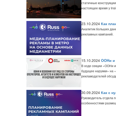
статичные конструкции
настоящее время у Ins
23.10.2024
Как пла
Аналитик больших дан
рекламных кампаний.
15.10.2024
OOHи и
В ходе секции «OOHи и
будущее наружки» на «
рекламодателей обсуди
30.09.2024
Как с н
Руководитель отдела п
особенностями размещ