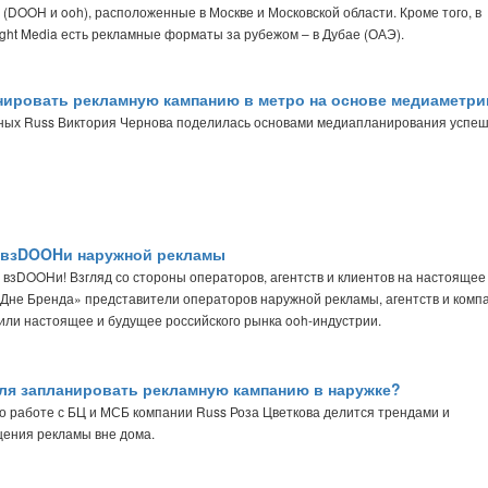
 (DOOH и ooh), расположенные в Москве и Московской области. Кроме того, в
ight Media есть рекламные форматы за рубежом – в Дубае (ОАЭ).
нировать рекламную кампанию в метро на основе медиаметри
ных Russ Виктория Чернова поделилась основами медиапланирования успе
 взDOOHи наружной рекламы
 взDOOHи! Взгляд со стороны операторов, агентств и клиентов на настоящее
Дне Бренда» представители операторов наружной рекламы, агентств и комп
ли настоящее и будущее российского рынка ooh-индустрии.
уля запланировать рекламную кампанию в наружке?
о работе с БЦ и МСБ компании Russ Роза Цветкова делится трендами и
ения рекламы вне дома.