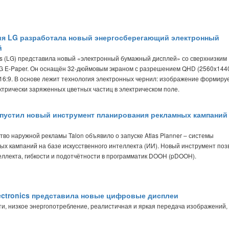
я LG разработала новый энергосберегающий электронный
й
cs (LG) представила новый «электронный бумажный дисплей» со сверхнизким
G E-Paper. Он оснащён 32-дюймовым экраном с разрешением QHD (2560x1440
6:9. В основе лежит технология электронных чернил: изображение формируе
трически заряженных цветных частиц в электрическом поле.
апустил новый инструмент планирования рекламных кампаний 
во наружной рекламы Talon объявило о запуске Atlas Planner – системы
х кампаний на базе искусственного интеллекта (ИИ). Новый инструмент поз
ллекта, гибкости и подотчётности в программатик DOOH (pDOOH).
ectronics представила новые цифровые дисплеи
сти, низкое энергопотребление, реалистичная и яркая передача изображений,