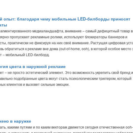
 опыт: благодаря чему мобильные LED-билборды приносят
аты
фрагментированного медиаландшафта, внимание – самый дефицитный товар в
лярно пропускают рекламные ролики, используют блокираторы баннеров и
ты, практически не фиксируя на них своё внимание. Растущая цифровая уст
ь обратиться к рекламе вне дома (out-of-home, ooh), в которой особое место
 – мобильный LED-билборд.
гия цвета в наружной рекламе
ет – не просто эстетический элемент. Это возможность укрепить свой бренд 
авильно подобранные цвета могут стать психологическим триггером, который
ых клиентов и вызовет сильные эмоции.
ено в наружке
ть, какими путями и по каким векторам движется сегодня отечественная ooh
ость и истинность в последней инстанции, попробуем посредством наблюдат