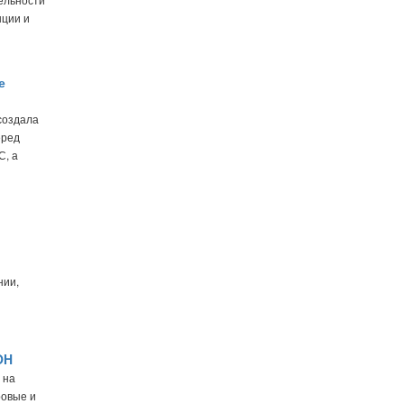
нции и
е
создала
еред
С, а
нии,
OH
 на
ровые и