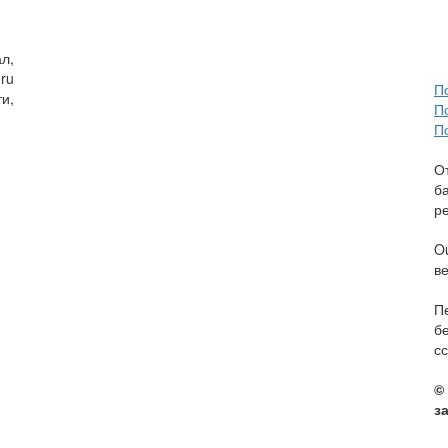
л,
ru
П
и,
П
П
О
б
р
O
в
П
б
сс
©
з