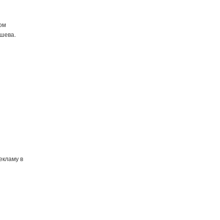
ом
шева.
екламу в