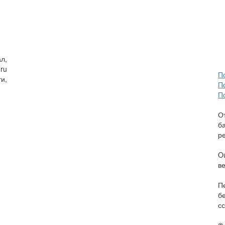
л,
ru
П
и,
П
П
О
б
р
O
в
П
б
сс