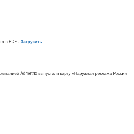
та в PDF :
Загрузить
компанией Admetrix выпустили карту «Наружная реклама России