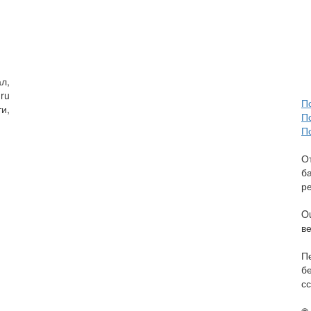
л,
ru
П
и,
П
П
О
б
р
O
в
П
б
сс