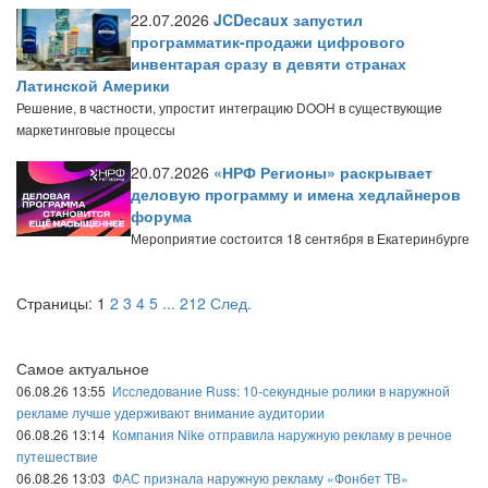
22.07.2026
JCDecaux запустил
программатик-продажи цифрового
инвентарая сразу в девяти странах
Латинской Америки
Решение, в частности, упростит интеграцию DOOH в существующие
маркетинговые процессы
20.07.2026
«НРФ Регионы» раскрывает
деловую программу и имена хедлайнеров
форума
Мероприятие состоится 18 сентября в Екатеринбурге
Страницы:
1
2
3
4
5
...
212
След.
Самое актуальное
06.08.26 13:55
Исследование Russ: 10-секундные ролики в наружной
рекламе лучше удерживают внимание аудитории
06.08.26 13:14
Компания Nike отправила наружную рекламу в речное
путешествие
06.08.26 13:03
ФАС признала наружную рекламу «Фонбет ТВ»