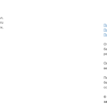
л,
ru
П
и,
П
П
О
б
р
O
в
П
б
сс
©
з