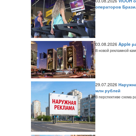
03.08.2026
VIOOH о
операторов Брази
03.08.2026
Apple р
В новой рекламной ка
29.07.2026
Наружна
млн рублей
В перспективе схема р