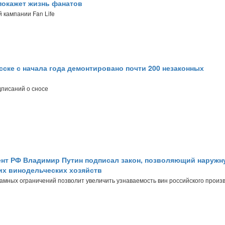
 покажет жизнь фанатов
 кампании Fan Life
сске с начала года демонтировано почти 200 незаконных
дписаний о сносе
нт РФ Владимир Путин подписал закон, позволяющий наружн
их винодельческих хозяйств
амных ограничений позволит увеличить узнаваемость вин российского произ