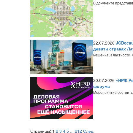
В документе представл
22.07.2026
JCDecau
девяти странах Л
Решение, в частности
20.07.2026
«НРФ Ре
форума
Мероприятие состоится
Страницы:
1
2
3
4
5
...
212
След.