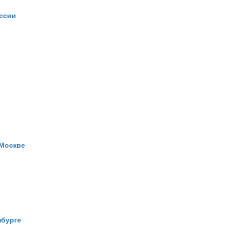
ссии
 Москве
нбурге