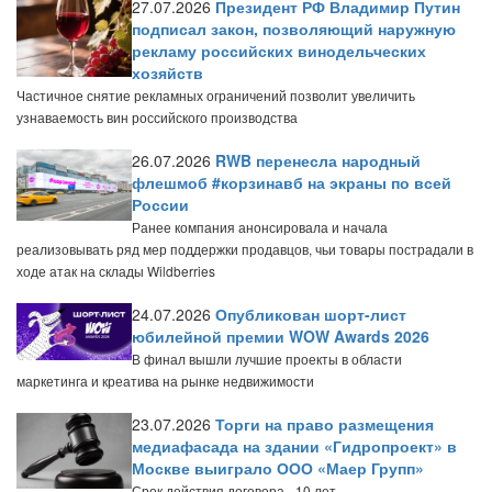
27.07.2026
Президент РФ Владимир Путин
подписал закон, позволяющий наружную
рекламу российских винодельческих
хозяйств
Частичное снятие рекламных ограничений позволит увеличить
узнаваемость вин российского производства
26.07.2026
RWB перенесла народный
флешмоб #корзинавб на экраны по всей
России
Ранее компания анонсировала и начала
реализовывать ряд мер поддержки продавцов, чьи товары пострадали в
ходе атак на склады Wildberries
24.07.2026
Опубликован шорт-лист
юбилейной премии WOW Awards 2026
В финал вышли лучшие проекты в области
маркетинга и креатива на рынке недвижимости
23.07.2026
Торги на право размещения
медиафасада на здании «Гидропроект» в
Москве выиграло ООО «Маер Групп»
Срок действия договора - 10 лет