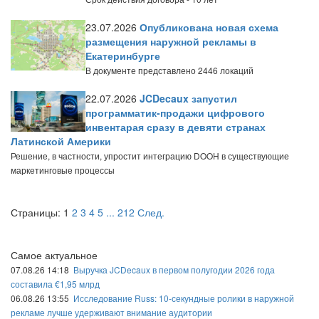
23.07.2026
Опубликована новая схема
размещения наружной рекламы в
Екатеринбурге
В документе представлено 2446 локаций
22.07.2026
JCDecaux запустил
программатик-продажи цифрового
инвентарая сразу в девяти странах
Латинской Америки
Решение, в частности, упростит интеграцию DOOH в существующие
маркетинговые процессы
Страницы:
1
2
3
4
5
...
212
След.
Самое актуальное
07.08.26 14:18
Выручка JCDecaux в первом полугодии 2026 года
составила €1,95 млрд
06.08.26 13:55
Исследование Russ: 10-секундные ролики в наружной
рекламе лучше удерживают внимание аудитории