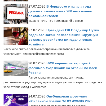
27.07.2026
В Черкесске с начала года
демонтировано почти 200 незаконных
рекламносителей
Выдано почти 160 предписаний о сносе
27.07.2026
Президент РФ Владимир Путин
подписал закон, позволяющий наружную
рекламу российских винодельческих
хозяйств
Частичное снятие рекламных ограничений позволит увеличить
узнаваемость вин российского производства
26.07.2026
RWB перенесла народный
флешмоб #корзинавб на экраны по всей
России
Ранее компания анонсировала и начала
реализовывать ряд мер поддержки продавцов, чьи товары пострадали в
ходе атак на склады Wildberries
24.07.2026
Опубликован шорт-лист
юбилейной премии WOW Awards 2026
В финал вышли лучшие проекты в области