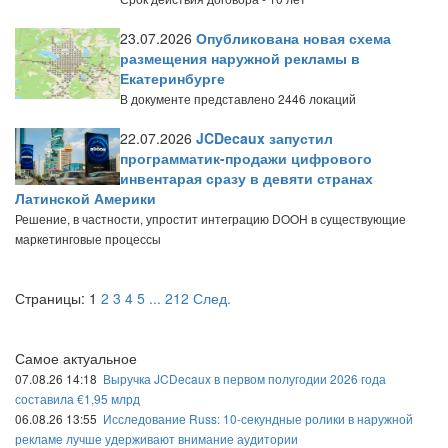
23.07.2026
Опубликована новая схема
размещения наружной рекламы в
Екатеринбурге
В документе представлено 2446 локаций
22.07.2026
JCDecaux запустил
программатик-продажи цифрового
инвентарая сразу в девяти странах
Латинской Америки
Решение, в частности, упростит интеграцию DOOH в существующие
маркетинговые процессы
Страницы:
1
2
3
4
5
...
212
След.
Самое актуальное
07.08.26 14:18
Выручка JCDecaux в первом полугодии 2026 года
составила €1,95 млрд
06.08.26 13:55
Исследование Russ: 10-секундные ролики в наружной
рекламе лучше удерживают внимание аудитории