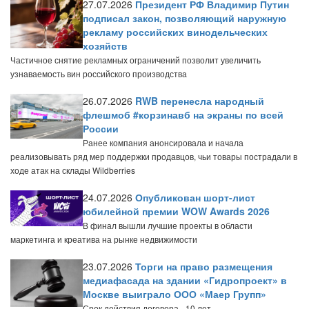
27.07.2026
Президент РФ Владимир Путин
подписал закон, позволяющий наружную
рекламу российских винодельческих
хозяйств
Частичное снятие рекламных ограничений позволит увеличить
узнаваемость вин российского производства
26.07.2026
RWB перенесла народный
флешмоб #корзинавб на экраны по всей
России
Ранее компания анонсировала и начала
реализовывать ряд мер поддержки продавцов, чьи товары пострадали в
ходе атак на склады Wildberries
24.07.2026
Опубликован шорт-лист
юбилейной премии WOW Awards 2026
В финал вышли лучшие проекты в области
маркетинга и креатива на рынке недвижимости
23.07.2026
Торги на право размещения
медиафасада на здании «Гидропроект» в
Москве выиграло ООО «Маер Групп»
Срок действия договора - 10 лет