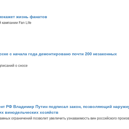
 покажет жизнь фанатов
 кампании Fan Life
сске с начала года демонтировано почти 200 незаконных
дписаний о сносе
нт РФ Владимир Путин подписал закон, позволяющий наружн
их винодельческих хозяйств
амных ограничений позволит увеличить узнаваемость вин российского произ