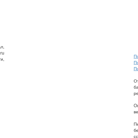
л,
ru
П
и,
П
П
О
б
р
O
в
П
б
сс