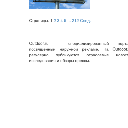
Страницы:
1
2
3
4
5
...
212
След.
Outdoor.ru – специализированный порта
посвящённый наружной рекламе. На Outdoor.
регулярно публикуются отраслевые новост
исследования и обзоры прессы.