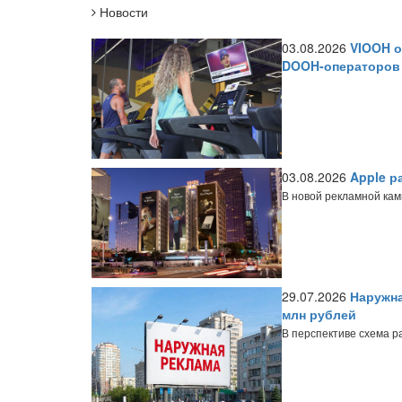
Новости
03.08.2026
VIOOH о
DOOH-операторов
03.08.2026
Apple р
В новой рекламной ка
29.07.2026
Наружна
млн рублей
В перспективе схема р