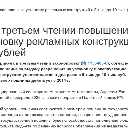
пошлины за установку рекламных конструкций с 5 тыс. до 10 тыс. 
 третьем чтении повышен
новку рекламных конструк
рублей
риняла в третьем чтении законопроект (
№ 1155483-8
), согласн
пошлина за выдачу разрешения на установку и эксплуатацию
нструкции увеличивается в два раза: с 5 тыс. до 10 тыс. руб.
мер пошлины действует с 2014 г.
ициированный сенаторами Анатолием Артамоновым, Андреем Епи
ной в феврале 2026 г., вносит поправки в Налоговый кодекс РФ.
й уровень пошлины соотносится с размером пошлин за государст
гистрации актов гражданского состояния, совершения государстве
а государственной пошлины будет способствовать пополнению бю
ефицита бюджета по решению вопросов обеспечения жизнедеятель