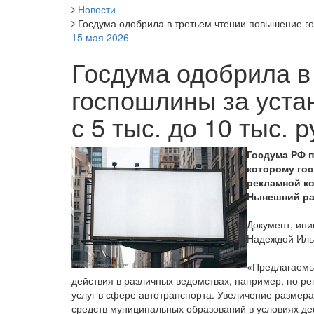
Новости
Госдума одобрила в третьем чтении повышение гос
15 мая 2026
Госдума одобрила в
госпошлины за уста
с 5 тыс. до 10 тыс. 
Госдума РФ п
которому гос
рекламной ко
Нынешний раз
Документ, ин
Надеждой Ильи
«Предлагаемы
действия в различных ведомствах, например, по ре
услуг в сфере автотранспорта. Увеличение размер
средств муниципальных образований в условиях д