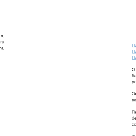
л,
ru
П
и,
П
П
О
б
р
O
в
П
б
сс