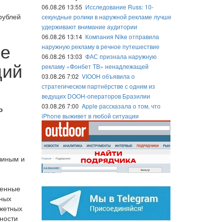
06.08.26 13:55
Исследование Russ: 10-
рублей
секундные ролики в наружной рекламе лучше
удерживают внимание аудитории
06.08.26 13:14
Компания Nike отправила
ие
наружную рекламу в речное путешествие
06.08.26 13:03
ФАС признала наружную
ций
рекламу «Фонбет ТВ» ненадлежащей
03.08.26 7:02
VIOOH объявила о
стратегическом партнёрстве с одним из
ведущих DOOH-операторов Бразилии
03.08.26 7:00
Apple рассказала о том, что
о
iPhone выживет в любой ситуации
шиным и
венные
нных
джетных
ности