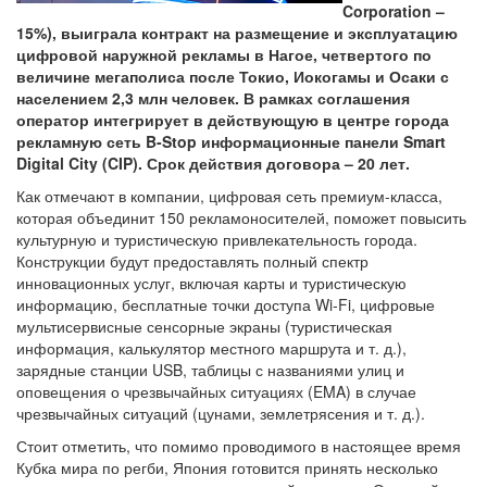
Corporation –
15%), выиграла контракт на размещение и эксплуатацию
цифровой наружной рекламы в Нагое, четвертого по
величине мегаполиса после Токио, Иокогамы и Осаки с
населением 2,3 млн человек. В рамках соглашения
оператор интегрирует в действующую в центре города
рекламную сеть B-Stop информационные панели Smart
Digital City (CIP). Срок действия договора – 20 лет.
Как отмечают в компании, цифровая сеть премиум-класса,
которая объединит 150 рекламоносителей, поможет повысить
культурную и туристическую привлекательность города.
Конструкции будут предоставлять полный спектр
инновационных услуг, включая карты и туристическую
информацию, бесплатные точки доступа Wi-Fi, цифровые
мультисервисные сенсорные экраны (туристическая
информация, калькулятор местного маршрута и т. д.),
зарядные станции USB, таблицы с названиями улиц и
оповещения о чрезвычайных ситуациях (EMA) в случае
чрезвычайных ситуаций (цунами, землетрясения и т. д.).
Стоит отметить, что помимо проводимого в настоящее время
Кубка мира по регби, Япония готовится принять несколько