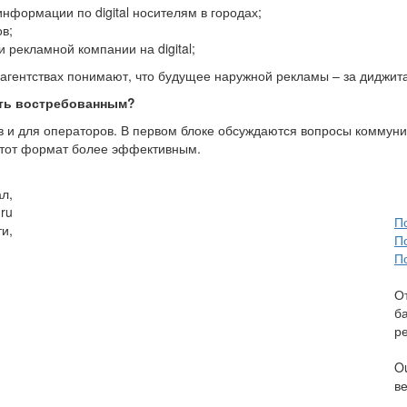
нформации по digital носителям в городах;
в;
 рекламной компании на digital;
 агентствах понимают, что будущее наружной рекламы – за диджи
ть востребованным?
ов и для операторов. В первом блоке обсуждаются вопросы коммун
ь этот формат более эффективным.
л,
ru
П
и,
П
П
О
б
р
O
в