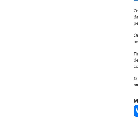
О
б
р
O
в
П
б
сс
©
з
М