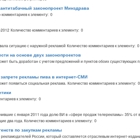
антитабачный законопроект Минздрава
 комментариев к элементу: 0
-2012
Количество комментариев к элементу: 0
овала ситуацию с наружной рекламой
Количество комментариев к элементу: 0
ести на основе двух законопроектов
ожет быть доработан с учетом предложений и пунктов обоих существующих п
 запрете рекламы пива в интернет-СМИ
ожет появиться социальная реклама.
Количество комментариев к элементу: 0
етики
нтариев к элементу: 0
ичившие с января 2011 года долю ВИ в «сфере продаж телерекламы» 35% от 
ие два года.
Количество комментариев к элементу: 0
енств по закупкам рекламы
х рекламодателей России, который составляется отраслевым интернет-издан