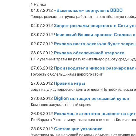
Рынки
04.07.2012
«Вымпелком» вернулся к BBDO
Теперь рекламная группа работает на всю «большую тройк
04.07.2012
Запрет рекламы спиртного в Сети уве
03.07.2012
Чеченский Бэнкси сравнил Сталина с
02.07.2012
Реклама всего алкоголя будет запре
28.06.2012
Реклама обеспеченной старости
ПФР увеличит траты на разъяснительную работу среди бу
27.06.2012
Производители чипсов разочаровал
Грубость с болельщиками дорогого стоит
27.06.2012
Правила игры
зовут на улицу корреспондента отдела «Потребительский 
27.06.2012
Biglion вытащил рекламный купон
Компания запускает новый сервис
26.06.2012
Рекламные агентства выносят на щит
Билборды в Ростове могут оказаться вне закона
Количество
25.06.2012
Слетающие установки
Участники рынка наружной рекламы объединяют усилия пе