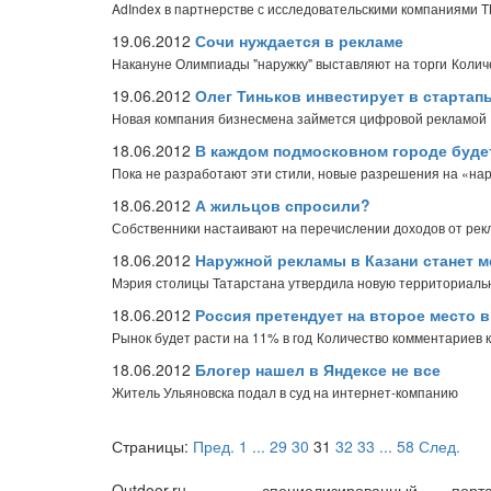
AdIndex в партнерстве с исследовательскими компаниями 
19.06.2012
Сочи нуждается в рекламе
Накануне Олимпиады "наружку" выставляют на торги
Колич
19.06.2012
Олег Тиньков инвестирует в стартап
Новая компания бизнесмена займется цифровой рекламой
18.06.2012
В каждом подмосковном городе буде
Пока не разработают эти стили, новые разрешения на «нар
18.06.2012
А жильцов спросили?
Собственники настаивают на перечислении доходов от рек
18.06.2012
Наружной рекламы в Казани станет м
Мэрия столицы Татарстана утвердила новую территориаль
18.06.2012
Россия претендует на второе место 
Рынок будет расти на 11% в год
Количество комментариев к
18.06.2012
Блогер нашел в Яндексе не все
Житель Ульяновска подал в суд на интернет-компанию
Страницы:
Пред.
1
...
29
30
31
32
33
...
58
След.
Outdoor.ru – специализированный порта