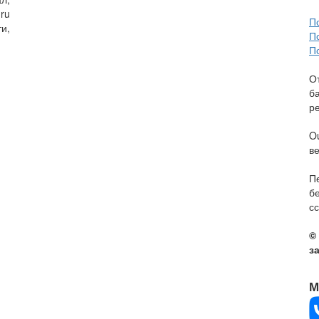
ru
П
и,
П
П
О
б
р
O
в
П
б
сс
©
з
М