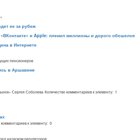
у»
дет ее за рубеж
 «ВКонтакте» и Apple: пленил миллионы и дорого обошелся
щена в Интернете
дущих пенсионеров
ись в Аршавине
рынок» Сергея Соболева
Количество комментариев к элементу: 1
ах
 комментариев к элементу: 0
ред натиском регуляторов