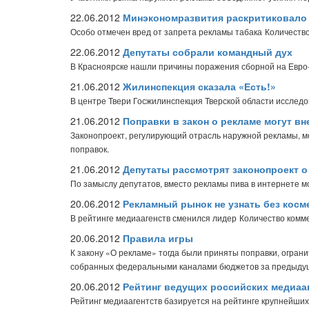
22.06.2012
Минэкономразвития раскритиковало 
Особо отмечен вред от запрета рекламы табака
Количество
22.06.2012
Депутаты собрали командный дух
В Красноярске нашли причины поражения сборной на Евро
21.06.2012
Жилинспекция сказала «Есть!»
В центре Твери Госжилинспекция Тверской области исслед
21.06.2012
Поправки в закон о рекламе могут вн
Законопроект, регулирующий отрасль наружной рекламы, м
поправок.
21.06.2012
Депутаты рассмотрят законопроект о
По замыслу депутатов, вместо рекламы пива в интернете м
20.06.2012
Рекламный рынок не узнать без косм
В рейтинге медиаагенств сменился лидер
Количество комме
20.06.2012
Правила игры
К закону «О рекламе» тогда были приняты поправки, огран
собранных федеральными каналами бюджетов за предыдущ
20.06.2012
Рейтинг ведущих российских медиааг
Рейтинг медиаагентств базируется на рейтинге крупнейши