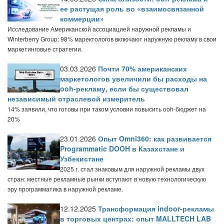
ее растущая роль во «взаимосвязанной
коммерции»
Исследование Американской ассоциацией наружной рекламы и
Winterberry Group: 98% маректологов включают наружную рекламу в свои
маркетинговые стратегии.
03.03.2026
Почти 70% американских
маркетологов увеличили бы расходы на
ooh-рекламу, если бы существовал
независимый отраслевой измеритель
14% заявили, что готовы при таком условии повысить ooh-бюджет на
20%
23.01.2026
Опыт Omni360: как развивается
Programmatic DOOH в Казахстане и
Узбекистане
2025 г. стал знаковым для наружной рекламы двух
стран: местные рекламные рынки вступают в новую технологическую
эру программатика в наружной рекламе.
12.12.2025
Трансформация indoor-рекламы
в торговых центрах: опыт MALLTECH LAB