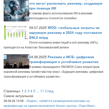
что могут распознать рекламу, созданную
при помощи ИИ
К самому факту использования ИИ в рекламе
респонденты относятся спокойно
09.07.2025
WOO: глобальные затраты на
наружную рекламу в 2024 году составили
$46,2 млрд
Почти половина инвестиций в ooh-рекламу (49%)
приходится на Азиатско-Тихоокеанский регион
24.06.2025
Реклама и МСБ: цифровая
трансформация и устойчивое развитие
В рамках прошедшего ПМЭФ'25 Союз операторов
наружной рекламы провёл мастер-класс «Будущее рекламы: цифровая
трансформация и устойчивое развитие».
Страницы:
1
2
3
4
5
...
11
След.
Самое актуальное
08.08.26 15:08
«Яндекс» займётся размещением рекламы на
медиафасаде на здании московского бизнес-центра «Парк Мира»