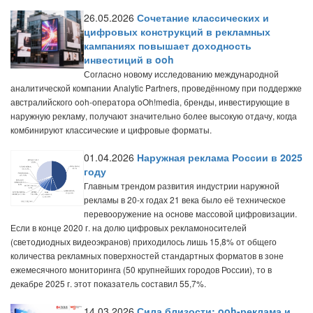
26.05.2026
Сочетание классических и
цифровых конструкций в рекламных
кампаниях повышает доходность
инвестиций в ooh
Согласно новому исследованию международной
аналитической компании Analytic Partners, проведённому при поддержке
австралийского ooh-оператора oOh!media, бренды, инвестирующие в
наружную рекламу, получают значительно более высокую отдачу, когда
комбинируют классические и цифровые форматы.
01.04.2026
Наружная реклама России в 2025
году
Главным трендом развития индустрии наружной
рекламы в 20-х годах 21 века было её техническое
перевооружение на основе массовой цифровизации.
Если в конце 2020 г. на долю цифровых рекламоносителей
(светодиодных видеоэкранов) приходилось лишь 15,8% от общего
количества рекламных поверхностей стандартных форматов в зоне
ежемесячного мониторинга (50 крупнейших городов России), то в
декабре 2025 г. этот показатель составил 55,7%.
14.03.2026
Сила близости: ooh-реклама и