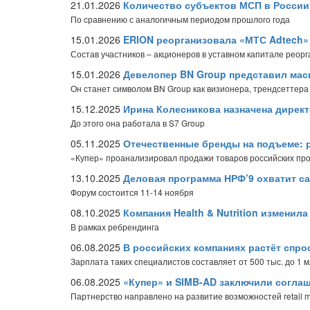
21.01.2026
Количество субъектов МСП в России 
По сравнению с аналогичным периодом прошлого года
15.01.2026
ERION реорганизовала «МТС Adtech»
Состав участников – акционеров в уставном капитале реор
15.01.2026
Девелопер BN Group представил мас
Он станет символом BN Group как визионера, трендсеттера
15.12.2025
Ирина Колесникова назначена дирек
До этого она работала в S7 Group
05.11.2025
Отечественные бренды на подъеме: 
«Купер» проанализировал продажи товаров российских прои
13.10.2025
Деловая программа НРФ’9 охватит с
Форум состоится 11-14 ноября
08.10.2025
Компания Health & Nutrition изменил
В рамках ребрендинга
06.08.2025
В российских компаниях растёт спро
Зарплата таких специалистов составляет от 500 тыс. до 1 
06.08.2025
«Купер» и SIMB-AD заключили соглаш
Партнерство направлено на развитие возможностей retail