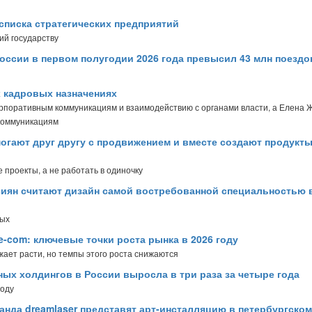
списка стратегических предприятий
ий государству
оссии в первом полугодии 2026 года превысил 43 млн поездо
х кадровых назначениях
орпоративным коммуникациям и взаимодействию с органами власти, а Елена 
коммуникациям
огают друг другу с продвижением и вместе создают продукты
 проекты, а не работать в одиночку
сиян считают дизайн самой востребованной специальностью 
ных
e-com: ключевые точки роста рынка в 2026 году
лжает расти, но темпы этого роста снижаются
ых холдингов в России выросла в три раза за четыре года
году
манда dreamlaser представят арт-инсталляцию в петербургском