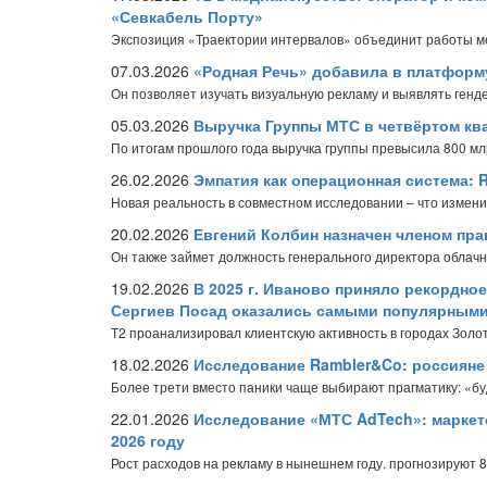
«Севкабель Порту»
Экспозиция «Траектории интервалов» объединит работы ме
07.03.2026
«Родная Речь» добавила в платформ
Он позволяет изучать визуальную рекламу и выявлять генд
05.03.2026
Выручка Группы МТС в четвёртом ква
По итогам прошлого года выручка группы превысила 800 мл
26.02.2026
Эмпатия как операционная система:
Новая реальность в совместном исследовании – что изменил
20.02.2026
Евгений Колбин назначен членом пр
Он также займет должность генерального директора облач
19.02.2026
В 2025 г. Иваново приняло рекордное
Сергиев Посад оказались самыми популярными
T2 проанализировал клиентскую активность в городах Золот
18.02.2026
Исследование Rambler&Co: россияне р
Более трети вместо паники чаще выбирают прагматику: «бу
22.01.2026
Исследование «МТС AdTech»: маркет
2026 году
Рост расходов на рекламу в нынешнем году. прогнозируют