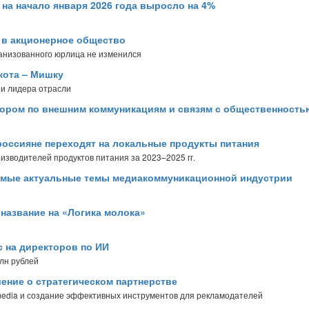
на начало января 2026 года выросло на 4%
 в акционерное общество
ганизованного юрлица не изменился
кота – Мишку
 и лидера отрасли
тором по внешним коммуникациям и связям с общественност
россияне переходят на локальные продукты питания
зводителей продуктов питания за 2023–2025 гг.
амые актуальные темы медиакоммуникационной индустрии
а название на «Логика молока»
с на директоров по ИИ
млн рублей
ение о стратегическом партнерстве
 media и создание эффективных инструментов для рекламодателей