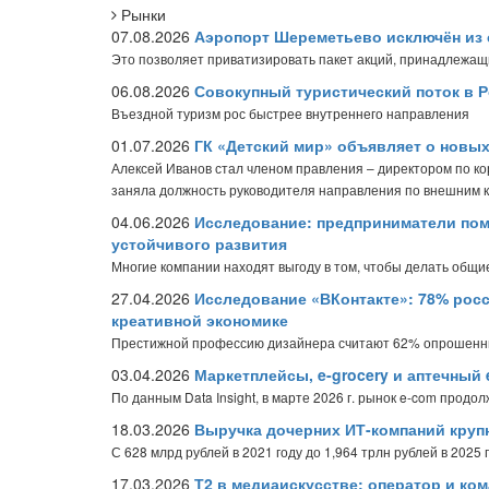
Рынки
07.08.2026
Аэропорт Шереметьево исключён из 
Это позволяет приватизировать пакет акций, принадлежащ
06.08.2026
Совокупный туристический поток в Р
Въездной туризм рос быстрее внутреннего направления
01.07.2026
ГК «Детский мир» объявляет о новы
Алексей Иванов стал членом правления – директором по к
заняла должность руководителя направления по внешним 
04.06.2026
Исследование: предприниматели пом
устойчивого развития
Многие компании находят выгоду в том, чтобы делать общие
27.04.2026
Исследование «ВКонтакте»: 78% рос
креативной экономике
Престижной профессию дизайнера считают 62% опрошен
03.04.2026
Маркетплейсы, e-grocery и аптечный 
По данным Data Insight, в марте 2026 г. рынок e-com продо
18.03.2026
Выручка дочерних ИТ-компаний крупн
С 628 млрд рублей в 2021 году до 1,964 трлн рублей в 2025 
17.03.2026
Т2 в медиаискусстве: оператор и ко