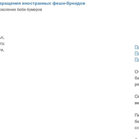
звращения иностранных фешн-брендов
поколение беби-бумеров
л,
ru
П
и,
П
П
О
б
р
O
в
П
б
сс