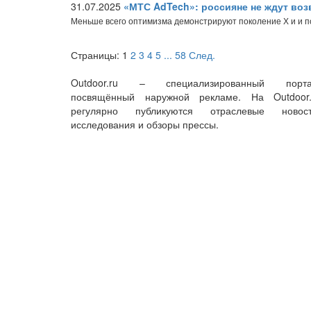
31.07.2025
«МТС AdTech»: россияне не ждут во
Меньше всего оптимизма демонстрируют поколение Х и и 
Страницы:
1
2
3
4
5
...
58
След.
Outdoor.ru – специализированный порта
посвящённый наружной рекламе. На Outdoor.
регулярно публикуются отраслевые новост
исследования и обзоры прессы.