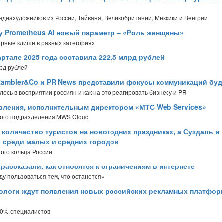
диахудожников из России, Тайваня, Великобритании, Мексики и Венгрии
у Prometheus AI новый параметр – «Роль женщины»
ерные клише в разных категориях
ртале 2025 года составила 222,5 млрд рублей
рд рублей
 Rambler&Co и PR News представили фокусы коммуникаций бу
ось в восприятии россиян и как на это реагировать бизнесу и PR
авления, исполнительным директором «МТС Web Services»
ного подразделения MWS Cloud
 количество туристов на новогодних праздниках, а Суздаль и
 среди малых и средних городов
ого кольца России
ассказали, как относятся к ограничениям в интернете
ду пользоваться тем, что останется»
ологи ждут появления новых российских рекламных платфор
 80% специалистов