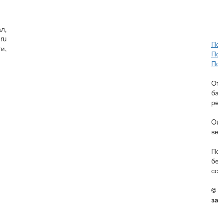
л,
ru
П
и,
П
П
О
б
р
O
в
П
б
сс
©
з