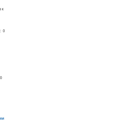
 к
: 0
 0
ми