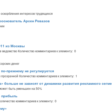
 оскорбления интересов трудящихся
сооснователь Арсен Ревазов
нии
011 из Москвы
ое ведомство
Количество комментариев к элементу: 0
сорских денег
 по-прежнему не регулируется
и прозрачной
Количество комментариев к элементу: 1
» больше не зависят от динамики развития рекламного сегме
может быть уменьшен на 50%
ю прибыль
Количество комментариев к элементу: 0
ому»