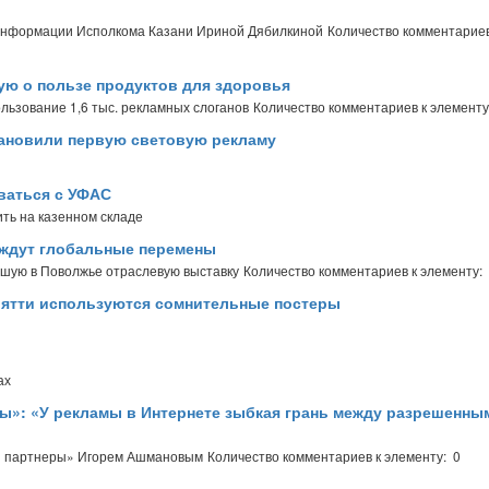
 информации Исполкома Казани Ириной Дябилкиной
Количество комментариев
ую о пользе продуктов для здоровья
ьзование 1,6 тыс. рекламных слоганов
Количество комментариев к элементу
становили первую световую рекламу
ваться с УФАС
ить на казенном складе
 ждут глобальные перемены
шую в Поволжье отраслевую выставку
Количество комментариев к элементу:
ьятти используются сомнительные постеры
ах
ы»: «У рекламы в Интернете зыбкая грань между разрешенны
и партнеры» Игорем Ашмановым
Количество комментариев к элементу: 0