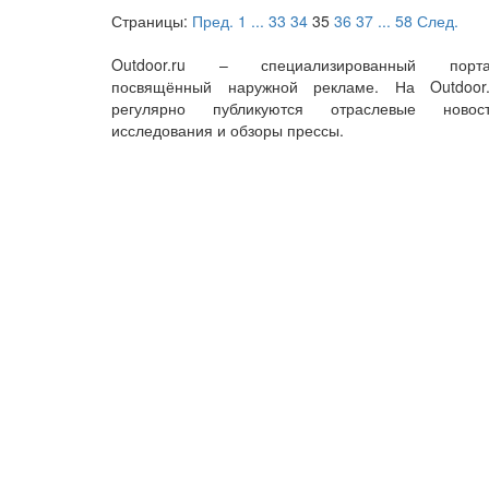
Страницы:
Пред.
1
...
33
34
35
36
37
...
58
След.
Outdoor.ru – специализированный порта
посвящённый наружной рекламе. На Outdoor.
регулярно публикуются отраслевые новост
исследования и обзоры прессы.