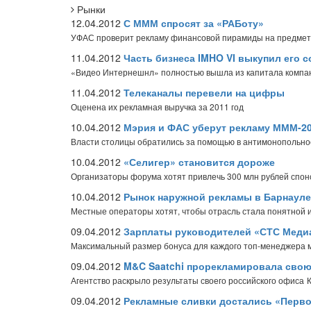
Рынки
12.04.2012
С МММ спросят за «РАБоту»
УФАС проверит рекламу финансовой пирамиды на предмет
11.04.2012
Часть бизнеса IMHO VI выкупил его 
«Видео Интернешнл» полностью вышла из капитала компа
11.04.2012
Телеканалы перевели на цифры
Оценена их рекламная выручка за 2011 год
10.04.2012
Мэрия и ФАС уберут рекламу МММ-2
Власти столицы обратились за помощью в антимонопольн
10.04.2012
«Селигер» становится дороже
Организаторы форума хотят привлечь 300 млн рублей спон
10.04.2012
Рынок наружной рекламы в Барнауле
Местные операторы хотят, чтобы отрасль стала понятной 
09.04.2012
Зарплаты руководителей «СТС Медиа
Максимальный размер бонуса для каждого топ-менеджера 
09.04.2012
M&C Saatchi прорекламировала сво
Агентство раскрыло результаты своего российского офиса
09.04.2012
Рекламные сливки достались «Перв