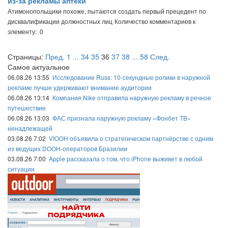
из-за рекламы аптеки
Атимонопольщики похоже, пытаются создать первый прецедент по
дисквалификации должностных лиц
Количество комментариев к
элементу: 0
Страницы:
Пред.
1
...
34
35
36
37
38
...
58
След.
Самое актуальное
06.08.26 13:55
Исследование Russ: 10-секундные ролики в наружной
рекламе лучше удерживают внимание аудитории
06.08.26 13:14
Компания Nike отправила наружную рекламу в речное
путешествие
06.08.26 13:03
ФАС признала наружную рекламу «Фонбет ТВ»
ненадлежащей
03.08.26 7:02
VIOOH объявила о стратегическом партнёрстве с одним
из ведущих DOOH-операторов Бразилии
03.08.26 7:00
Apple рассказала о том, что iPhone выживет в любой
ситуации