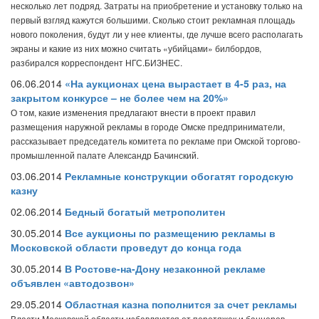
несколько лет подряд. Затраты на приобретение и установку только на
первый взгляд кажутся большими. Сколько стоит рекламная площадь
нового поколения, будут ли у нее клиенты, где лучше всего располагать
экраны и какие из них можно считать «убийцами» билбордов,
разбирался корреспондент НГС.БИЗНЕС.
06.06.2014
«На аукционах цена вырастает в 4-5 раз, на
закрытом конкурсе – не более чем на 20%»
О том, какие изменения предлагают внести в проект правил
размещения наружной рекламы в городе Омске предприниматели,
рассказывает председатель комитета по рекламе при Омской торгово-
промышленной палате Александр Бачинский.
03.06.2014
Рекламные конструкции обогатят городскую
казну
02.06.2014
Бедный богатый метрополитен
30.05.2014
Все аукционы по размещению рекламы в
Московской области проведут до конца года
30.05.2014
В Ростове-на-Дону незаконной рекламе
объявлен «автодозвон»
29.05.2014
Областная казна пополнится за счет рекламы
Власти Московской области избавляются от перетяжек и баннеров