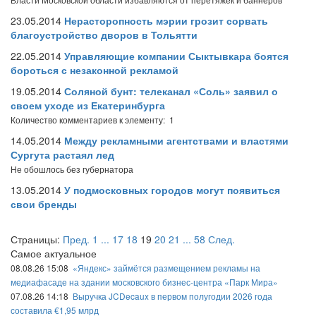
23.05.2014
Нерасторопность мэрии грозит сорвать
благоустройство дворов в Тольятти
22.05.2014
Управляющие компании Сыктывкара боятся
бороться с незаконной рекламой
19.05.2014
Соляной бунт: телеканал «Соль» заявил о
своем уходе из Екатеринбурга
Количество комментариев к элементу: 1
14.05.2014
Между рекламными агентствами и властями
Сургута растаял лед
Не обошлось без губернатора
13.05.2014
У подмосковных городов могут появиться
свои бренды
Страницы:
Пред.
1
...
17
18
19
20
21
...
58
След.
Самое актуальное
08.08.26 15:08
«Яндекс» займётся размещением рекламы на
медиафасаде на здании московского бизнес-центра «Парк Мира»
07.08.26 14:18
Выручка JCDecaux в первом полугодии 2026 года
составила €1,95 млрд