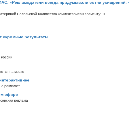
ФАС: «Рекламодатели всегда придумывали сотни ухищрений,
катериной Соловьевой
Количество комментариев к элементу: 0
ет скромные результаты
 России
нется на месте
интерактивнее
 о рекламе?
ем эфире
нсорская реклама