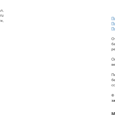
л,
ru
П
и,
П
П
О
б
р
O
в
П
б
сс
©
з
М