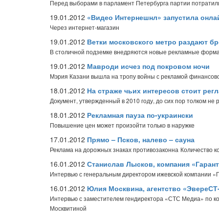
Перед выборами в парламент Петербурга партии потратили 
19.01.2012
«Видео Интернешнл» запустила онла
Через интернет-магазин
19.01.2012
Ветки московского метро раздают б
В столичной подземке внедряются новые рекламные форм
19.01.2012
Мавроди исчез под покровом ночи
Мэрия Казани вышла на тропу войны с рекламой финансо
18.01.2012
На страже чьих интересов стоит рег
Документ, утвержденный в 2010 году, до сих пор толком не 
18.01.2012
Рекламная пауза по-украински
Повышение цен может произойти только в наружке
17.01.2012
Прямо – Псков, налево – сауна
Реклама на дорожных знаках противозаконна
Количество к
16.01.2012
Станислав Лысков, компания «Гарант­
Интервью с генеральным директором ижевской компании «
16.01.2012
Юлия Москвина, агентство «ЭвереСТ
Интервью с заместителем гендиректора «СТС Медиа» по к
Москвитиной