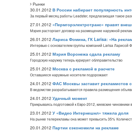
Рынки
30.01.2012
В России набирает популярность инт
За первый месяц работы Leadster, предлагающая такое раз
27.01.2012
«Пермгорэлектротранс» правят внеш
Мэрия расторгает договор на размещение наружной реклам
26.01.2012
Лариса Фомина, ГК Larisa: «На рекла
Интервью с основателем группы компаний Larisa Ларисой 
25.01.2012
Мэрия Воронежа сдала рекламу
Городскую наружку теперь курирует облправительство
25.01.2012
Москва с рекламой в расчете
Оставшиеся наружные носители подорожают
24.01.2012
ФАС Москвы заставит рекламистов с
В ведомстве разрабатываются правила размещения объяв
24.01.2012
Удачный момент
Прикрываясь подготовкой к Евро-2012, киевские чиновники
23.01.2012
У «Видео Интернешнл» тяжела доля
На рынке телерекламы она может превысить 35%
Количест
20.01.2012
Партии сэкономили на рекламе