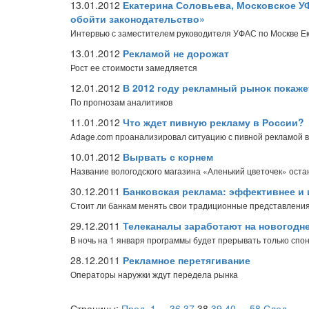
13.01.2012
Екатерина Соловьева, Московское У
обойти законодательство»
Интервью с заместителем руководителя УФАС по Москве Е
13.01.2012
Рекламой не дорожат
Рост ее стоимости замедляется
12.01.2012
В 2012 году рекламный рынок покаж
По прогнозам аналитиков
11.01.2012
Что ждет пивную рекламу в России?
Adage.com проанализировал ситуацию с пивной рекламой в
10.01.2012
Вырвать с корнем
Название вологодского магазина «Аленький цветочек» оста
30.12.2011
Банковская реклама: эффективнее и 
Стоит ли банкам менять свои традиционные представления
29.12.2011
Телеканалы заработают на новогодн
В ночь на 1 января программы будет прерывать только спо
28.12.2011
Рекламное перетягивание
Операторы наружки ждут передела рынка
Страницы:
Пред.
1
...
36
37
38
39
40
...
58
След.