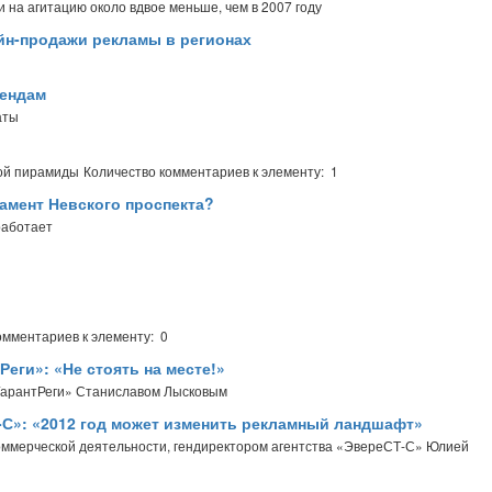
на агитацию около вдвое меньше, чем в 2007 году
йн-продажи рекламы в регионах
рендам
аты
вой пирамиды
Количество комментариев к элементу: 1
ламент Невского проспекта?
работает
омментариев к элементу: 0
Реги»: «Не стоять на месте!»
Гарант­Реги» Станиславом Лысковым
-С»: «2012 год может изменить рекламный ландшафт»
оммерческой деятельности, гендиректором агентства «ЭвереСТ-С» Юлией